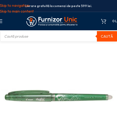
Skip to navigation
Livrare gratuită la comenzi de peste 599 lei.
Skip to main content
0
L
CAUTĂ
te de scris
Pixuri roller
ROLLER 0.5MM VERDE POINT FRIXION PILOT