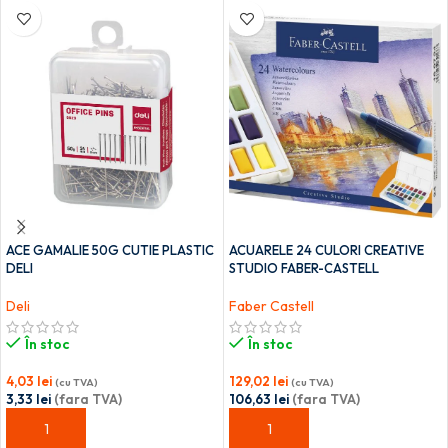
ACE GAMALIE 50G CUTIE PLASTIC
ACUARELE 24 CULORI CREATIVE
DELI
STUDIO FABER-CASTELL
Deli
Faber Castell
În stoc
În stoc
4,03
lei
129,02
lei
(cu TVA)
(cu TVA)
3,33
lei
(fara TVA)
106,63
lei
(fara TVA)
ADAUGĂ ÎN COȘ
ADAUGĂ ÎN COȘ