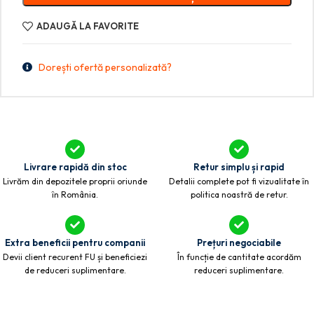
ADAUGĂ LA FAVORITE
Dorești ofertă personalizată?
Livrare rapidă din stoc
Retur simplu și rapid
Livrăm din depozitele proprii oriunde
Detalii complete pot fi vizualitate în
în România.
politica noastră de retur.
Extra beneficii pentru companii
Prețuri negociabile
Devii client recurent FU și beneficiezi
În funcție de cantitate acordăm
de reduceri suplimentare.
reduceri suplimentare.