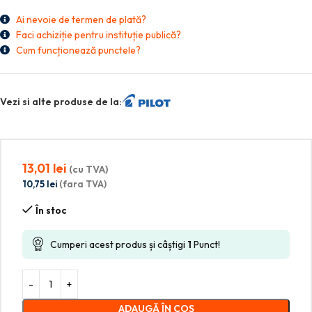
Ai nevoie de termen de plată?
Faci achiziție pentru instituție publică?
Cum funcționează punctele?
Vezi si alte produse de la:
13,01
lei
(cu TVA)
10,75
lei
(fara TVA)
În stoc
Cumperi acest produs și câștigi
1
Punct!
ADAUGĂ ÎN COȘ