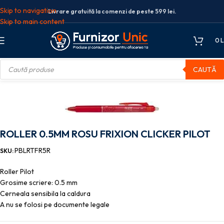
Skip to navigation
Livrare gratuită la comenzi de peste 599 lei.
Skip to main content
0
L
CAUTĂ
e de scris
Pixuri roller
ROLLER 0.5MM ROSU FRIXION CLICKER PILOT
ROLLER 0.5MM ROSU FRIXION CLICKER PILOT
PBLRTFR5R
SKU:
Roller Pilot
Grosime scriere: 0.5 mm
Cerneala sensibila la caldura
A nu se folosi pe documente legale