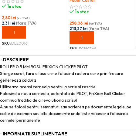
Faber Castell
În stoc
În stoc
2,80
lei
(cu TVA)
2,31
lei
(fara TVA)
258,06
lei
(cu TVA)
213,27
lei
(fara TVA)
ADAUGĂ ÎN COȘ
ADAUGĂ ÎN COȘ
SKU:
DLE0016
SKU:
FC169748
DESCRIERE
ROLLER 0.5 MM ROSU FRIXION CLICKER PILOT
Sterge curat, fara a lasa urme folosind radiera care prin frecare
genereaza caldura
Utilizeaza aceasi cerneala pentru a scrie si rescrie
Folosind o noua cerneala, patentata de PILOT, FriXion Ball Clicker
continua traditia de a revolutiona scrisul
A nu se folosi pentru semnaturi sau scrierea pe documente legale, pe
colile de examen sau alte documente unde este necesara folosirea
cernelei permanente
INFORMAȚII SUPLIMENTARE