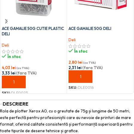
ACE GAMALIE 50G CUTIE PLASTIC
ACE GAMALIE 50G DELI
DELI
Deli
Deli
În stoc
În stoc
2,80
lei
(cu TVA)
4,03
lei
2,31
lei
(fara TVA)
(cu TVA)
3,33
lei
(fara TVA)
ADAUGĂ ÎN COȘ
ADAUGĂ ÎN COȘ
SKU:
DLE0016
SKU:
DLE0023
DESCRIERE
Rola de plotter Xerox A0, cu o greutate de 75g și lungime de 50 metri,
este perfectă pentru profesioniștii care au nevoie de printuri de mare
format, oferind calitate consistentă și performanță superioară pentru
toate tipurile de desene tehnice și grafice.