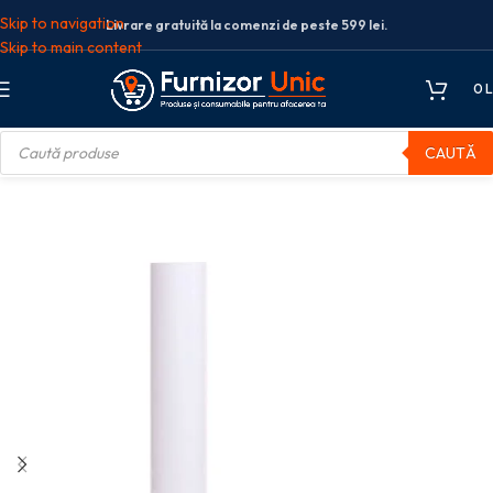
Skip to navigation
Livrare gratuită la comenzi de peste 599 lei.
Skip to main content
0
L
CAUTĂ
tie
Hartie format mare
ROLA PLOTTER A0 75G 841MM*50M XEROX