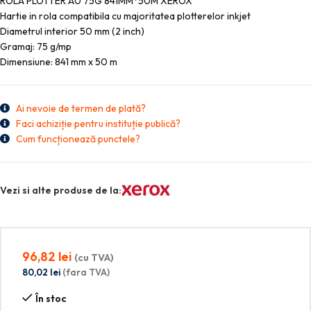
ROLA PLOTTER A0 75G 841MM*50M XEROX
Hartie in rola compatibila cu majoritatea plotterelor inkjet
Diametrul interior 50 mm (2 inch)
Gramaj: 75 g/mp
Dimensiune: 841 mm x 50 m
Ai nevoie de termen de plată?
Faci achiziție pentru instituție publică?
Cum funcționează punctele?
Vezi si alte produse de la:
96,82
lei
(cu TVA)
80,02
lei
(fara TVA)
În stoc