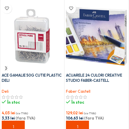
ACE GAMALIE 50G CUTIE PLASTIC
ACUARELE 24 CULORI CREATIVE
DELI
STUDIO FABER-CASTELL
Deli
Faber Castell
În stoc
În stoc
4,03
lei
129,02
lei
(cu TVA)
(cu TVA)
3,33
lei
(fara TVA)
106,63
lei
(fara TVA)
ADAUGĂ ÎN COȘ
ADAUGĂ ÎN COȘ