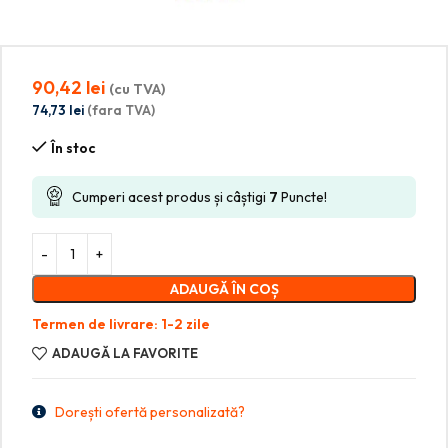
90,42
lei
(cu TVA)
74,73
lei
(fara TVA)
În stoc
Cumperi acest produs și câștigi
7
Puncte!
ADAUGĂ ÎN COȘ
Termen de livrare: 1-2 zile
ADAUGĂ LA FAVORITE
Dorești ofertă personalizată?