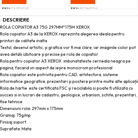
SKU:
DLE0023
SKU:
FC169724
DESCRIERE
ROLA COPIATOR A3 75G 297MM*175M XEROX
Rola copiator A3 de la XEROX reprezinta alegerea ideala pentru
printuri de calitate inalta
Textul, desenul artistic, și grafica vor fi mai clare, iar imaginile color pot
avea detalii izbitoare și precise pe rola de copiator
Rola pentru copiator A3 XEROX imbunatateste cerneala neagra pe
pagina, facand un aspect de ieșire monocrom profesional
Rola copiator este potrivita pentru CAD, arhitectura, sisteme
informatice geografice, prezentari și postere printre multe alte aplicații
Rola de hartie este certificata FSC și reciclabila si poate fi utilizata cu
succes si in lucrari de cadastru, geologice, urbanism, schite, prezentari,
fise tehnice
Dimensiuni rola: 297mm x 175mm
Gramaj: 75g/mp
Finisaj suport
Suprafata: Mata