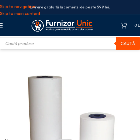
Skip to navigation
Livrare gratuită la comenzi de peste 599 lei.
Skip to main content
0
L
CAUTĂ
Hartie format mare
ROLA COPIATOR A3 75G 297MM*175M XEROX