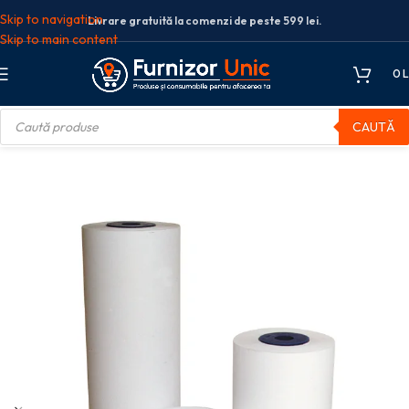
Skip to navigation
Livrare gratuită la comenzi de peste 599 lei.
Skip to main content
0
L
CAUTĂ
Hartie format mare
ROLA COPIATOR A2 75G 420MM*175M XEROX