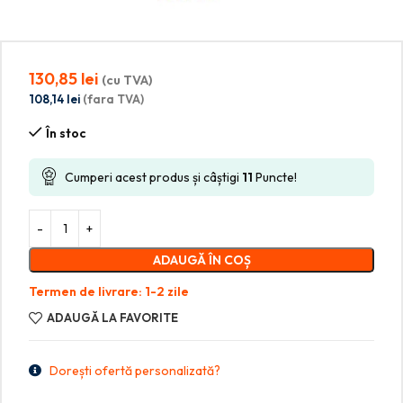
130,85
lei
(cu TVA)
108,14
lei
(fara TVA)
În stoc
Cumperi acest produs și câștigi
11
Puncte!
ADAUGĂ ÎN COȘ
Termen de livrare: 1-2 zile
ADAUGĂ LA FAVORITE
Dorești ofertă personalizată?