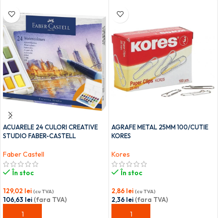
ACUARELE 24 CULORI CREATIVE
AGRAFE METAL 25MM 100/CUTIE
STUDIO FABER-CASTELL
KORES
Faber Castell
Kores
În stoc
În stoc
129,02
lei
2,86
lei
(cu TVA)
(cu TVA)
106,63
lei
(fara TVA)
2,36
lei
(fara TVA)
ADAUGĂ ÎN COȘ
ADAUGĂ ÎN COȘ