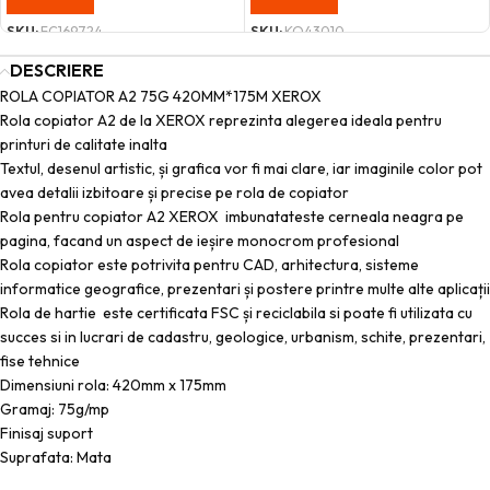
SKU:
FC169724
SKU:
KO43010
DESCRIERE
ROLA COPIATOR A2 75G 420MM*175M XEROX
Rola copiator A2 de la XEROX reprezinta alegerea ideala pentru
printuri de calitate inalta
Textul, desenul artistic, și grafica vor fi mai clare, iar imaginile color pot
avea detalii izbitoare și precise pe rola de copiator
Rola pentru copiator A2 XEROX imbunatateste cerneala neagra pe
pagina, facand un aspect de ieșire monocrom profesional
Rola copiator este potrivita pentru CAD, arhitectura, sisteme
informatice geografice, prezentari și postere printre multe alte aplicații
Rola de hartie este certificata FSC și reciclabila si poate fi utilizata cu
succes si in lucrari de cadastru, geologice, urbanism, schite, prezentari,
fise tehnice
Dimensiuni rola: 420mm x 175mm
Gramaj: 75g/mp
Finisaj suport
Suprafata: Mata