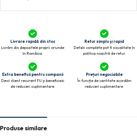
Livrare rapidă din stoc
Retur simplu și rapid
Livrăm din depozitele proprii oriunde
Detalii complete pot fi vizualitate în
în România.
politica noastră de retur.
Extra beneficii pentru companii
Prețuri negociabile
Devii client recurent FU și beneficiezi
În funcție de cantitate acordăm
de reduceri suplimentare.
reduceri suplimentare.
Produse similare