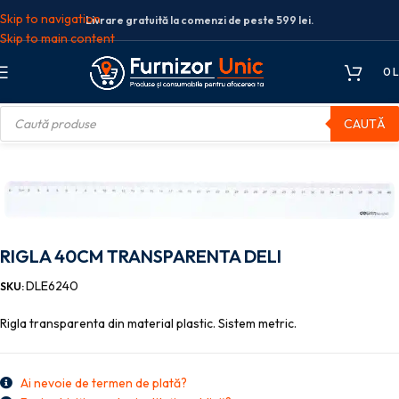
Skip to navigation
Livrare gratuită la comenzi de peste 599 lei.
Skip to main content
0
L
CAUTĂ
ere, rigle, raportoare, sabloane
RIGLA 40CM TRANSPARENTA DELI
RIGLA 40CM TRANSPARENTA DELI
DLE6240
SKU:
Rigla transparenta din material plastic. Sistem metric.
Ai nevoie de termen de plată?