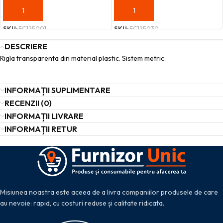
ADAUGĂ ÎN COȘ
ADAUGĂ ÎN COȘ
SKU:
FC125001
SKU:
FC125030
DESCRIERE
Rigla transparenta din material plastic. Sistem metric.
INFORMAȚII SUPLIMENTARE
RECENZII (0)
INFORMAȚII LIVRARE
INFORMAȚII RETUR
Misiunea noastra este aceea de a livra companiilor produsele de care
au nevoie: rapid, cu costuri reduse și calitate ridicata.