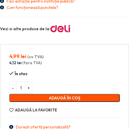
Faci achiziție pentru instituție publică?
Cum funcționează punctele?
Vezi si alte produse de la:
4,99
lei
(cu TVA)
4,12
lei
(fara TVA)
În stoc
ADAUGĂ ÎN COȘ
ADAUGĂ LA FAVORITE
Dorești ofertă personalizată?