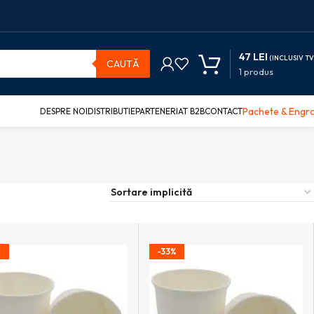
47
LEI
(INCLUSIV TV
CAUTĂ
1
produs
Pachete & Engr
DESPRE NOI
DISTRIBUTIE
PARTENERIAT B2B
CONTACT
%
-33%