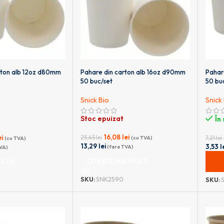
rton alb 12oz d80mm
Pahare din carton alb 16oz d90mm
Pahar
50 buc/set
50 bu
Snick Bio
Snick
Stoc epuizat
În
16,08
lei
ei
25,45
lei
7,21
lei
(cu TVA)
(cu TVA)
13,29
lei
3,53
l
(fara TVA)
VA)
CITEȘTE MAI MULT
 COȘ
ADA
SKU:
SNK2590
SKU: