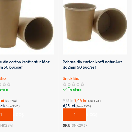
 din carton kraft natur 16oz
Pahare din carton kraft natur 4oz
 50 buc/set
d62mm 50 buc/set
 Bio
Snick Bio
 stoc
În stoc
lei
7,44
lei
9,63
lei
(cu TVA)
(cu TVA)
lei
6,15
lei
(fara TVA)
(fara TVA)
UGĂ ÎN COȘ
ADAUGĂ ÎN COȘ
SNK2941
SKU:
SNK2937