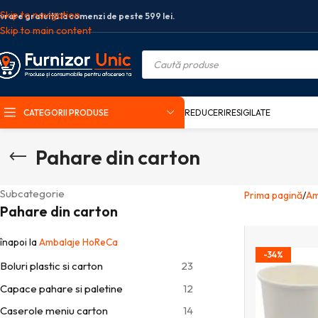
Skip to navigation
ivrare gratuită la comenzi de peste 599 lei.
Skip to main content
CATEGORII PRODUSE
REDUCERI
RESIGILATE
Pahare din carton
Subcategorie
Prima pagină
Am
Pahare din carton
înapoi la
Ambalaje HoReCa
-34%
Boluri plastic si carton
23
Capace pahare si paletine
12
Caserole meniu carton
14