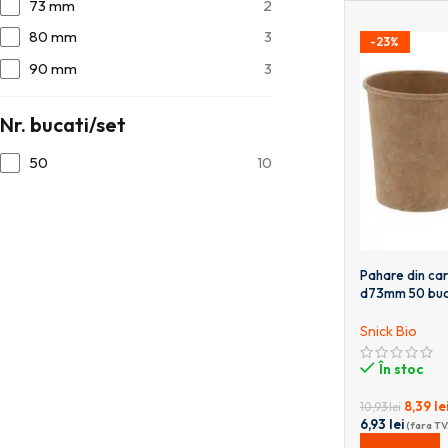
73 mm
2
80 mm
3
-23%
90 mm
3
Nr. bucati/set
50
10
Pahare din car
d73mm 50 buc
Snick Bio
În stoc
8,39
le
10,93
lei
6,93
lei
(fara TV