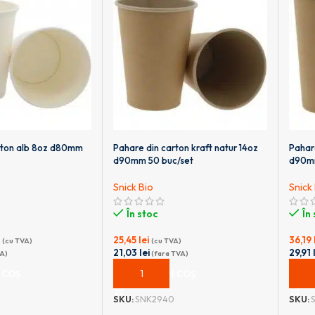
rton alb 8oz d80mm
Pahare din carton kraft natur 14oz
Pahare
d90mm 50 buc/set
d90mm
Snick Bio
Snick
În stoc
În
25,45
lei
36,19
(cu TVA)
(cu TVA)
21,03
lei
29,91
A)
(fara TVA)
 COȘ
ADAUGĂ ÎN COȘ
ADA
SKU:
SNK2940
SKU: