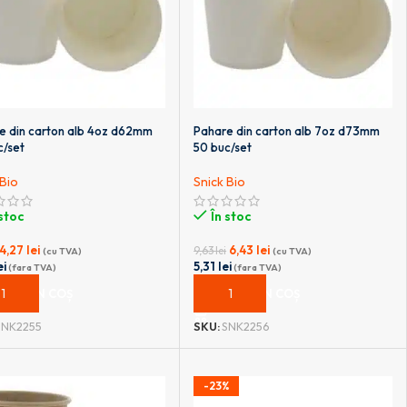
e din carton alb 4oz d62mm
Pahare din carton alb 7oz d73mm
c/set
50 buc/set
 Bio
Snick Bio
 stoc
În stoc
4,27
lei
6,43
lei
9,63
lei
(cu TVA)
(cu TVA)
ei
5,31
lei
(fara TVA)
(fara TVA)
UGĂ ÎN COȘ
ADAUGĂ ÎN COȘ
SNK2255
SKU:
SNK2256
-23%