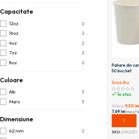
Capacitate
12oz
2
16oz
2
4oz
2
7oz
2
8oz
2
Pahare din ca
50 buc/set
Culoare
Snick Bio
Alb
5
În stoc
Maro
5
9,30
lei
13,36
lei
7,69
lei
(fara TV
Dimensiune
ADAUGĂ ÎN
62 mm
2
SKU:
SNK2257