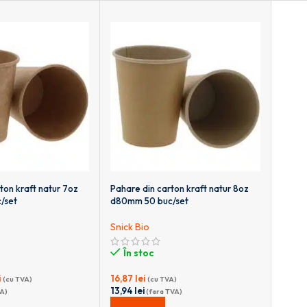
ton kraft natur 7oz
Pahare din carton kraft natur 8oz
/set
d80mm 50 buc/set
Snick Bio
În stoc
i
16,87
lei
(cu TVA)
(cu TVA)
13,94
lei
A)
(fara TVA)