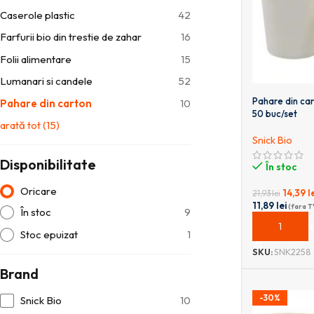
Caserole plastic
42
Farfurii bio din trestie de zahar
16
Folii alimentare
15
Lumanari si candele
52
Pahare din ca
Pahare din carton
10
50 buc/set
arată tot
(
15
)
Snick Bio
Disponibilitate
În stoc
Oricare
14,39
l
21,93
lei
11,89
lei
(fara T
În stoc
9
ADAUGĂ ÎN
Stoc epuizat
1
SKU:
SNK2258
Brand
-30%
Snick Bio
10