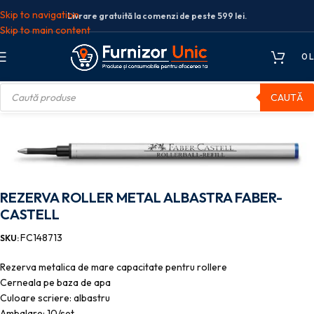
Skip to navigation
Livrare gratuită la comenzi de peste 599 lei.
Skip to main content
0
L
CAUTĂ
cris
Mine roller
REZERVA ROLLER METAL ALBASTRA FABER-CASTELL
REZERVA ROLLER METAL ALBASTRA FABER-
CASTELL
FC148713
SKU:
Rezerva metalica de mare capacitate pentru rollere
Cerneala pe baza de apa
Culoare scriere: albastru
Ambalare: 10/set