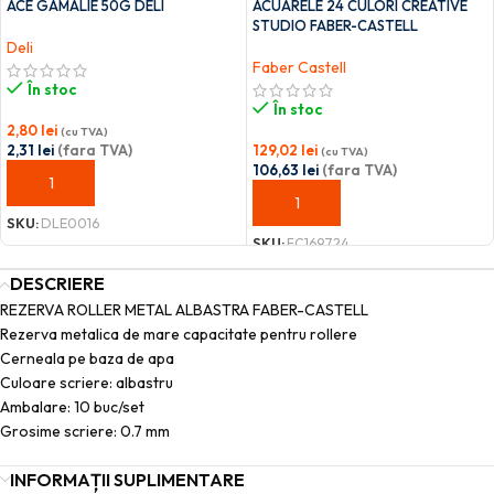
ACE GAMALIE 50G DELI
ACUARELE 24 CULORI CREATIVE
STUDIO FABER-CASTELL
Deli
Faber Castell
În stoc
În stoc
2,80
lei
(cu TVA)
2,31
lei
(fara TVA)
129,02
lei
(cu TVA)
106,63
lei
(fara TVA)
ADAUGĂ ÎN COȘ
ADAUGĂ ÎN COȘ
SKU:
DLE0016
SKU:
FC169724
DESCRIERE
REZERVA ROLLER METAL ALBASTRA FABER-CASTELL
Rezerva metalica de mare capacitate pentru rollere
Cerneala pe baza de apa
Culoare scriere: albastru
Ambalare: 10 buc/set
Grosime scriere: 0.7 mm
INFORMAȚII SUPLIMENTARE