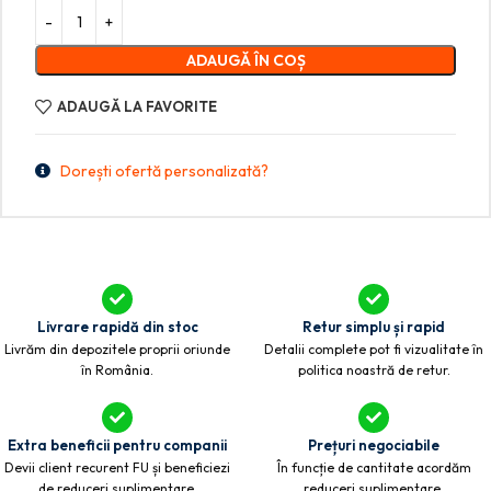
ADAUGĂ ÎN COȘ
ADAUGĂ LA FAVORITE
Dorești ofertă personalizată?
Livrare rapidă din stoc
Retur simplu și rapid
Livrăm din depozitele proprii oriunde
Detalii complete pot fi vizualitate în
în România.
politica noastră de retur.
Extra beneficii pentru companii
Prețuri negociabile
Devii client recurent FU și beneficiezi
În funcție de cantitate acordăm
de reduceri suplimentare.
reduceri suplimentare.