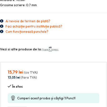
Grosime scriere: 0.7 mm
Ai nevoie de termen de plată?
Faci achiziție pentru instituție publică?
Cum funcționează punctele?
Vezi si alte produse de la:
15,79
lei
(cu TVA)
13,05
lei
(fara TVA)
În stoc
Cumperi acest produs și câștigi
1
Punct!