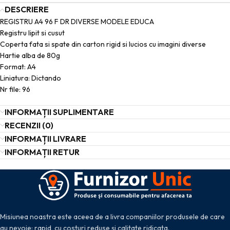
DESCRIERE
REGISTRU A4 96 F DR DIVERSE MODELE EDUCA
Registru lipit si cusut
Coperta fata si spate din carton rigid si lucios cu imagini diverse
Hartie alba de 80g
Format: A4
Liniatura: Dictando
Nr file: 96
INFORMAȚII SUPLIMENTARE
RECENZII (0)
INFORMAȚII LIVRARE
INFORMAȚII RETUR
Misiunea noastra este aceea de a livra companiilor produsele de care
au nevoie: rapid, cu costuri reduse și calitate ridicata.