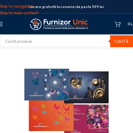
Skip to navigation
Livrare gratuită la comenzi de peste 599 lei.
Skip to main content
0
L
CAUTĂ
 si arhivare
Registre
REGISTRU A4 96F DR DIVERSE MODELE EDUCA