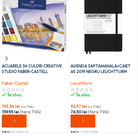
ACUARELE 36 CULORI CREATIVE
AGENDA SAPTAMANALA+CAIET
STUDIO FABER-CASTELL
A5 2019 NEGRU LEUCHTTURM
Faber Castell
Leuchtturm
În stoc
În stoc
193,54
lei
92,57
lei
(cu TVA)
(cu TVA)
159,95
lei
(fara TVA)
76,50
lei
(fara TVA)
ADAUGĂ ÎN COȘ
ADAUGĂ ÎN COȘ
SKU:
FC169736
SKU:
LT357798