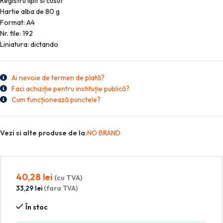
Registru lipit si cusut
Hartie alba de 80 g
Format: A4
Nr. file: 192
Liniatura: dictando
Ai nevoie de termen de plată?
Faci achiziție pentru instituție publică?
Cum funcționează punctele?
Vezi si alte produse de la:
NO BRAND
40,28
lei
(cu TVA)
33,29
lei
(fara TVA)
În stoc