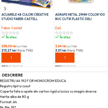
ACUARELE 48 CULORI CREATIVE
AGRAFE METAL 29MM COLOR 100
STUDIO FABER-CASTELL
BUC CUTIE PLASTIC DELI
Faber Castell
Deli
În stoc
În stoc
258,06
lei
3,64
lei
(cu TVA)
(cu TVA)
213,27
lei
(fara TVA)
3,01
lei
(fara TVA)
ADAUGĂ ÎN COȘ
ADAUGĂ ÎN COȘ
SKU:
FC169748
SKU:
DLE0024
DESCRIERE
REGISTRU A4 192 F DR MONOCROM EDUCA
Registru lipit si cusut
Coperta fata si spate din carton rigid si lucios cu imagini diverse
Hartie alba de 80 g
Format: A4
Nr. file: 192