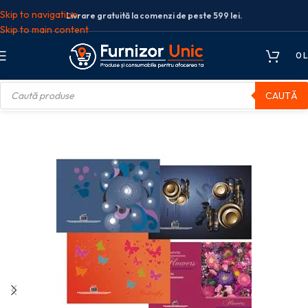
Skip to navigation
Livrare gratuită la comenzi de peste 599 lei.
Skip to main content
0
L
CAUTĂ
zare si arhivare
Registre
REGISTRU A4 192F DR MONOCROM EDUCA