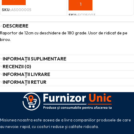
ADAUGĂ ÎN COȘ
SKU:
AS000005
SKU:
FC125003
DESCRIERE
Raportor de 12cm cu deschidere de 180 grade. Usor de ridicat de pe
birou.
INFORMAȚII SUPLIMENTARE
RECENZII (0)
INFORMAȚII LIVRARE
INFORMAȚII RETUR
Misiunea noastra este aceea de a livra companiilor produsele de care
au nevoie: rapid, cu costuri reduse și calitate ridicata.