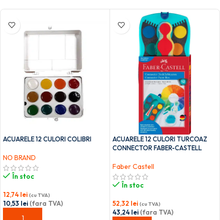
ACUARELE 12 CULORI COLIBRI
ACUARELE 12 CULORI TURCOAZ
CONNECTOR FABER-CASTELL
NO BRAND
Faber Castell
În stoc
În stoc
12,74
lei
(cu TVA)
10,53
lei
(fara TVA)
52,32
lei
(cu TVA)
43,24
lei
(fara TVA)
ADAUGĂ ÎN COȘ