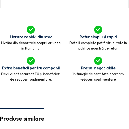
Livrare rapidă din stoc
Retur simplu și rapid
Livrăm din depozitele proprii oriunde
Detalii complete pot fi vizualitate în
în România.
politica noastră de retur.
Extra beneficii pentru companii
Prețuri negociabile
Devii client recurent FU și beneficiezi
În funcție de cantitate acordăm
de reduceri suplimentare.
reduceri suplimentare.
Produse similare