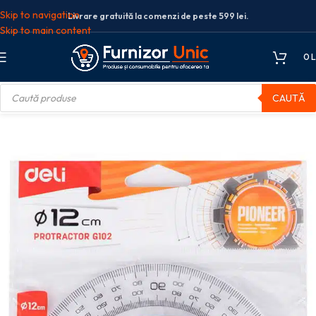
Skip to navigation
Livrare gratuită la comenzi de peste 599 lei.
Skip to main content
0
L
CAUTĂ
aportoare, sabloane
RAPORTOR 180GRADE 12CM TRANSPARENT DELI