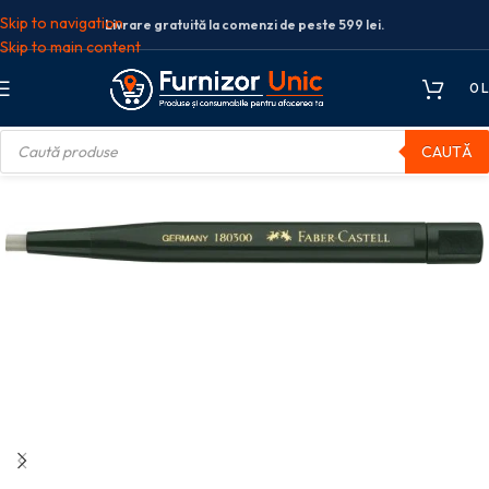
Skip to navigation
Livrare gratuită la comenzi de peste 599 lei.
Skip to main content
0
L
CAUTĂ
ere combinate
RADIERA TIP CREION PENTRU STICLA FABER-CASTELL