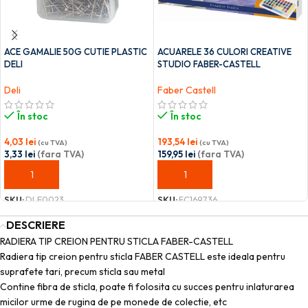
ACE GAMALIE 50G CUTIE PLASTIC
ACUARELE 36 CULORI CREATIVE
DELI
STUDIO FABER-CASTELL
Deli
Faber Castell
În stoc
În stoc
4,03
lei
193,54
lei
(cu TVA)
(cu TVA)
3,33
lei
(fara TVA)
159,95
lei
(fara TVA)
ADAUGĂ ÎN COȘ
ADAUGĂ ÎN COȘ
SKU:
DLE0023
SKU:
FC169736
DESCRIERE
RADIERA TIP CREION PENTRU STICLA FABER-CASTELL
Radiera tip creion pentru sticla FABER CASTELL este ideala pentru
suprafete tari, precum sticla sau metal
Contine fibra de sticla, poate fi folosita cu succes pentru inlaturarea
micilor urme de rugina de pe monede de colectie, etc