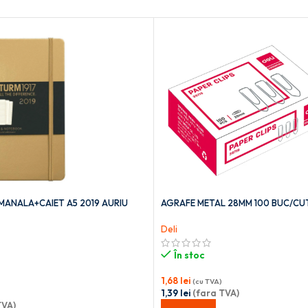
ANALA+CAIET A5 2019 AURIU
AGRAFE METAL 28MM 100 BUC/CUT
Deli
În stoc
1,68
lei
(cu TVA)
1,39
lei
(fara TVA)
TVA)