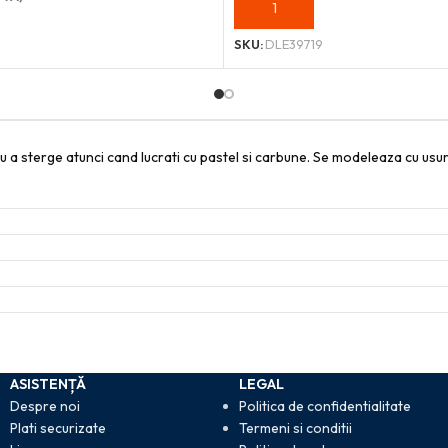
ADAUGĂ ÎN COȘ
OȘ
SKU:
DLE39719
u a sterge atunci cand lucrati cu pastel si carbune. Se modeleaza cu usuri
ASISTENȚĂ
LEGAL
Despre noi
Politica de confidentialitate
Plati securizate
Termeni si conditii