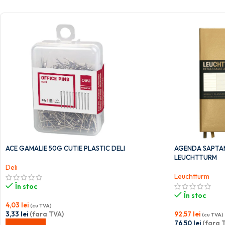
ACE GAMALIE 50G CUTIE PLASTIC DELI
AGENDA SAPTAM
LEUCHTTURM
Deli
Leuchtturm
În stoc
În stoc
4,03
lei
(cu TVA)
3,33
lei
(fara TVA)
92,57
lei
(cu TVA)
76,50
lei
(fara 