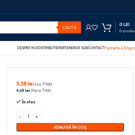
0
LEI
CAUTĂ
0
produ
Pachete & Engr
DESPRE NOI
DISTRIBUTIE
PARTENERIAT B2B
CONTACT
5,38
lei
(cu TVA)
4,45
lei
(fara TVA)
În stoc
ADAUGĂ ÎN COȘ