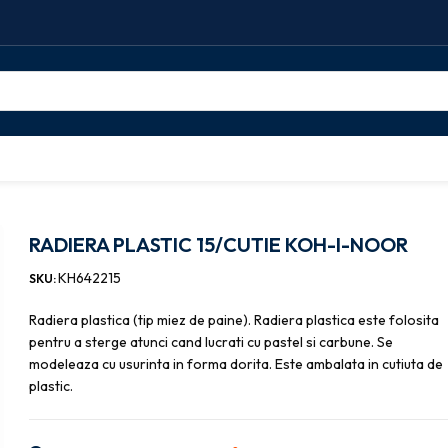
de sters)
Radiere creion
RADIERA PLASTIC 15/CUTIE KOH-I-NOOR
RADIERA PLASTIC 15/CUTIE KOH-I-NOOR
KH642215
SKU:
Radiera plastica (tip miez de paine). Radiera plastica este folosita
pentru a sterge atunci cand lucrati cu pastel si carbune. Se
modeleaza cu usurinta in forma dorita. Este ambalata in cutiuta de
plastic.