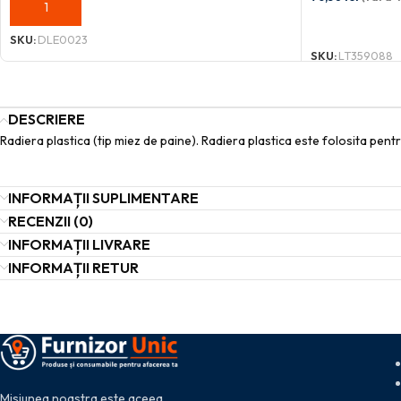
ADAUGĂ ÎN COȘ
ADAUGĂ ÎN C
SKU:
DLE0023
SKU:
LT359088
DESCRIERE
Radiera plastica (tip miez de paine). Radiera plastica este folosita pentr
INFORMAȚII SUPLIMENTARE
RECENZII (0)
INFORMAȚII LIVRARE
INFORMAȚII RETUR
Misiunea noastra este aceea