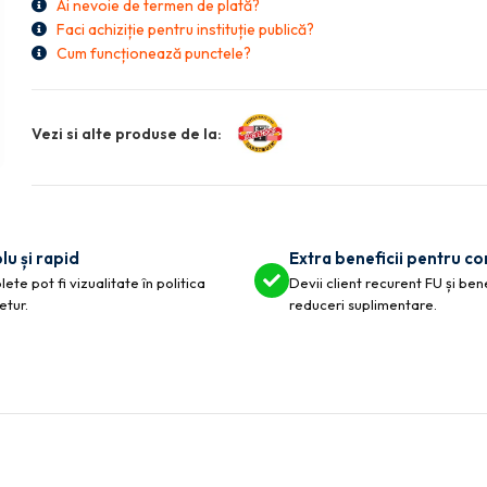
Ai nevoie de termen de plată?
Faci achiziție pentru instituție publică?
Cum funcționează punctele?
Vezi si alte produse de la:
lu și rapid
Extra beneficii pentru c
ete pot fi vizualitate în politica
Devii client recurent FU și ben
etur.
reduceri suplimentare.