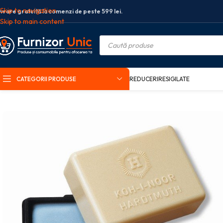
Skip to navigation
ivrare gratuită la comenzi de peste 599 lei.
Skip to main content
CATEGORII PRODUSE
REDUCERI
RESIGILATE
Prima pagină
Birotica si papetarie
Instrumente de scris
Radiera (gume 