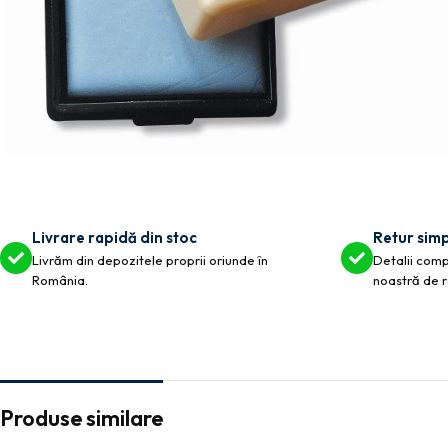
Livrare rapidă din stoc
Retur simp
Livrăm din depozitele proprii oriunde în
Detalii compl
România.
noastră de r
Produse similare