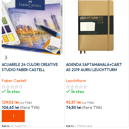
ACUARELE 24 CULORI CREATIVE
AGENDA SAPTAMANALA+CAIET
STUDIO FABER-CASTELL
A5 2019 AURIU LEUCHTTURM
Faber Castell
Leuchtturm
În stoc
În stoc
129,02
lei
92,57
lei
(cu TVA)
(cu TVA)
106,63
lei
(fara TVA)
76,50
lei
(fara TVA)
ADAUGĂ ÎN COȘ
ADAUGĂ ÎN COȘ
SKU:
FC169724
SKU:
LT359088