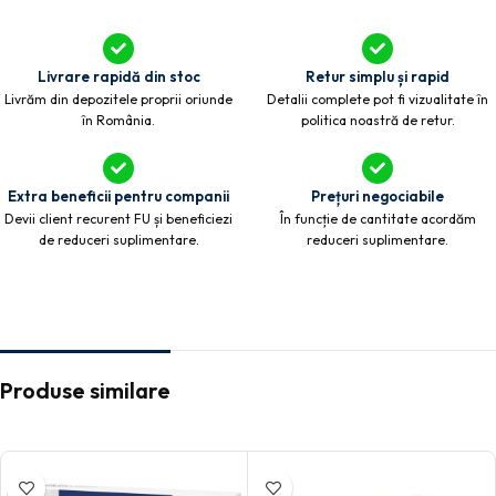
Livrare rapidă din stoc
Retur simplu și rapid
Livrăm din depozitele proprii oriunde
Detalii complete pot fi vizualitate în
în România.
politica noastră de retur.
Extra beneficii pentru companii
Prețuri negociabile
Devii client recurent FU și beneficiezi
În funcție de cantitate acordăm
de reduceri suplimentare.
reduceri suplimentare.
Produse similare