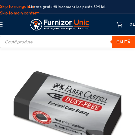
Skip to navigation
Livrare gratuită la comenzi de peste 599 lei.
Skip to main content
0
L
CAUTĂ
ere creion
RADIERA CREION DUST FREE NEAGRA 24 FABER-CASTELL