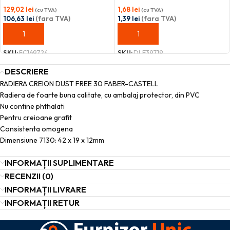
129,02
lei
1,68
lei
(cu TVA)
(cu TVA)
106,63
lei
(fara TVA)
1,39
lei
(fara TVA)
ADAUGĂ ÎN COȘ
ADAUGĂ ÎN COȘ
SKU:
FC169724
SKU:
DLE39719
DESCRIERE
RADIERA CREION DUST FREE 30 FABER-CASTELL
Radiera de foarte buna calitate, cu ambalaj protector, din PVC
Nu contine phthalati
Pentru creioane grafit
Consistenta omogena
Dimensiune 7130: 42 x 19 x 12mm
INFORMAȚII SUPLIMENTARE
RECENZII (0)
INFORMAȚII LIVRARE
INFORMAȚII RETUR