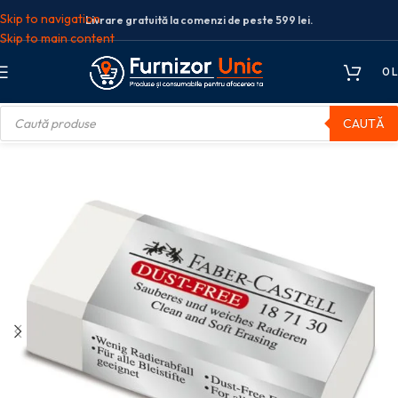
Skip to navigation
Livrare gratuită la comenzi de peste 599 lei.
Skip to main content
0
L
CAUTĂ
rs)
Radiere creion
RADIERA CREION DUST FREE 30 FABER-CASTELL