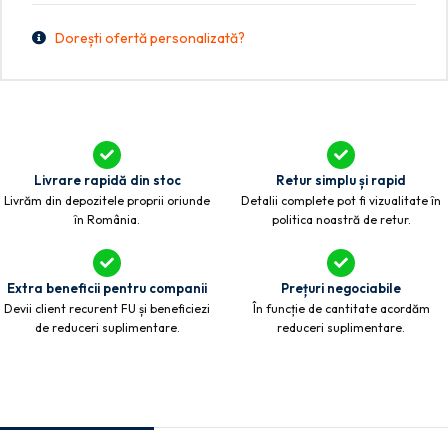
Dorești ofertă personalizată?
Livrare rapidă din stoc
Retur simplu și rapid
Livrăm din depozitele proprii oriunde
Detalii complete pot fi vizualitate în
în România.
politica noastră de retur.
Extra beneficii pentru companii
Prețuri negociabile
Devii client recurent FU și beneficiezi
În funcție de cantitate acordăm
de reduceri suplimentare.
reduceri suplimentare.