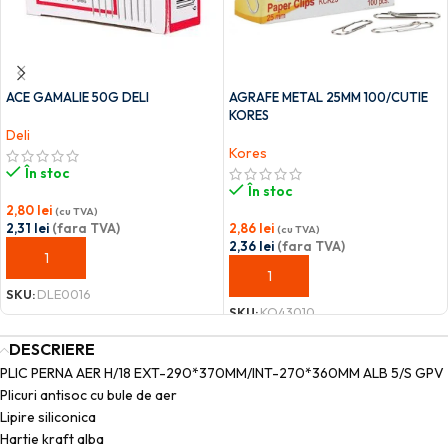
ACE GAMALIE 50G DELI
AGRAFE METAL 25MM 100/CUTIE
KORES
Deli
Kores
În stoc
În stoc
2,80
lei
(cu TVA)
2,31
lei
(fara TVA)
2,86
lei
(cu TVA)
2,36
lei
(fara TVA)
ADAUGĂ ÎN COȘ
ADAUGĂ ÎN COȘ
SKU:
DLE0016
SKU:
KO43010
DESCRIERE
PLIC PERNA AER H/18 EXT-290*370MM/INT-270*360MM ALB 5/S GPV
Plicuri antisoc cu bule de aer
Lipire siliconica
Hartie kraft alba