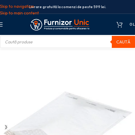
Skip to navigation
Livrare gratuită la comenzi de peste 599 lei.
Skip to main content
0
L
CAUTĂ
PLIC PERNA AER H/18 EXT-290*370MM/INT-270*360MM ALB 5/S GPV