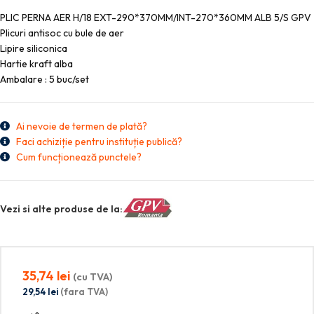
PLIC PERNA AER H/18 EXT-290*370MM/INT-270*360MM ALB 5/S GPV
Plicuri antisoc cu bule de aer
Lipire siliconica
Hartie kraft alba
Ambalare : 5 buc/set
Ai nevoie de termen de plată?
Faci achiziție pentru instituție publică?
Cum funcționează punctele?
Vezi si alte produse de la:
35,74
lei
(cu TVA)
29,54
lei
(fara TVA)