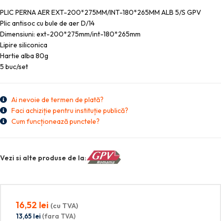
PLIC PERNA AER EXT-200*275MM/INT-180*265MM ALB 5/S GPV
Plic antisoc cu bule de aer D/14
Dimensiuni: ext-200*275mm/int-180*265mm
Lipire siliconica
Hartie alba 80g
5 buc/set
Ai nevoie de termen de plată?
Faci achiziție pentru instituție publică?
Cum funcționează punctele?
Vezi si alte produse de la:
16,52
lei
(cu TVA)
13,65
lei
(fara TVA)