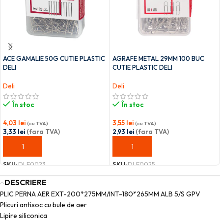
ACE GAMALIE 50G CUTIE PLASTIC
AGRAFE METAL 29MM 100 BUC
DELI
CUTIE PLASTIC DELI
Deli
Deli
În stoc
În stoc
4,03
lei
3,55
lei
(cu TVA)
(cu TVA)
3,33
lei
(fara TVA)
2,93
lei
(fara TVA)
ADAUGĂ ÎN COȘ
ADAUGĂ ÎN COȘ
SKU:
DLE0023
SKU:
DLE0025
DESCRIERE
PLIC PERNA AER EXT-200*275MM/INT-180*265MM ALB 5/S GPV
Plicuri antisoc cu bule de aer
Lipire siliconica