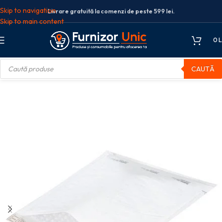
Skip to navigation
Livrare gratuită la comenzi de peste 599 lei.
Skip to main content
0
L
CAUTĂ
isoc
PLIC PERNA AER EXT-200*275MM/INT-180*265MM ALB 5/S GPV