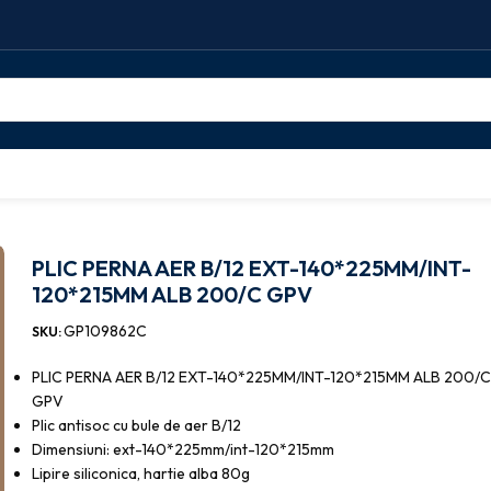
licuri antisoc
PLIC PERNA AER B/12 EXT-140*225MM/INT-120*215MM A
PLIC PERNA AER B/12 EXT-140*225MM/INT-
120*215MM ALB 200/C GPV
GP109862C
SKU:
PLIC PERNA AER B/12 EXT-140*225MM/INT-120*215MM ALB 200/
GPV
Plic antisoc cu bule de aer B/12
Dimensiuni: ext-140*225mm/int-120*215mm
Lipire siliconica, hartie alba 80g