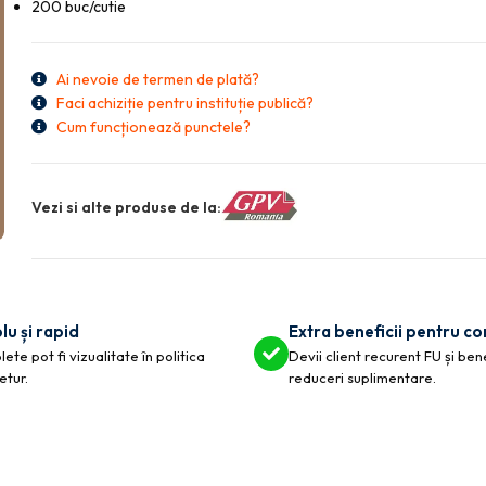
200 buc/cutie
Ai nevoie de termen de plată?
Faci achiziție pentru instituție publică?
Cum funcționează punctele?
Vezi si alte produse de la:
lu și rapid
Extra beneficii pentru c
ete pot fi vizualitate în politica
Devii client recurent FU și ben
etur.
reduceri suplimentare.