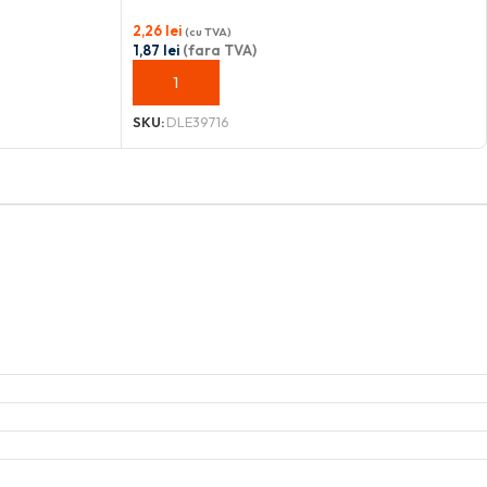
2,26
lei
(cu TVA)
1,87
lei
(fara TVA)
ADAUGĂ ÎN COȘ
SKU:
DLE39716