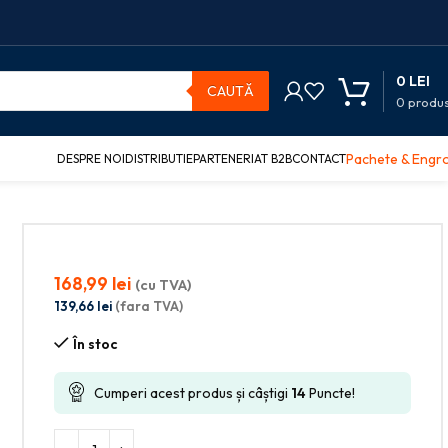
0
LEI
CAUTĂ
0
produ
Pachete & Engr
DESPRE NOI
DISTRIBUTIE
PARTENERIAT B2B
CONTACT
LB 200/C GPV
168,99
lei
(cu TVA)
139,66
lei
(fara TVA)
În stoc
C
Cumperi acest produs și câștigi
14
Puncte!