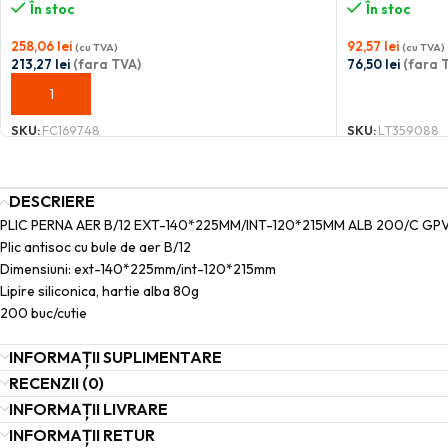
În stoc
În stoc
258,06
lei
92,57
lei
(cu TVA)
(cu TVA)
213,27
lei
(fara TVA)
76,50
lei
(fara 
ADAUGĂ ÎN COȘ
ADAUGĂ ÎN C
SKU:
FC169748
SKU:
LT359088
DESCRIERE
PLIC PERNA AER B/12 EXT-140*225MM/INT-120*215MM ALB 200/C GP
Plic antisoc cu bule de aer B/12
Dimensiuni: ext-140*225mm/int-120*215mm
Lipire siliconica, hartie alba 80g
200 buc/cutie
INFORMAȚII SUPLIMENTARE
RECENZII (0)
INFORMAȚII LIVRARE
INFORMAȚII RETUR