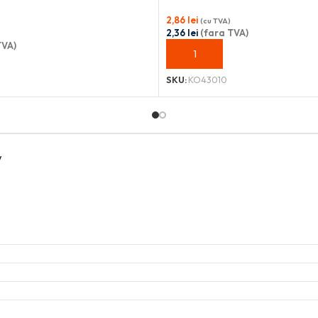
2,86
lei
(cu TVA)
2,36
lei
(fara TVA)
TVA)
ADAUGĂ ÎN COȘ
OȘ
SKU:
KO43010
V