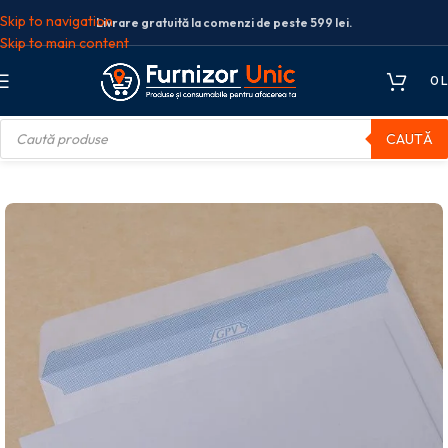
Skip to navigation
Livrare gratuită la comenzi de peste 599 lei.
Skip to main content
0
L
CAUTĂ
licuri
Plic silicon
PLIC DL SILICON 80G 110*220MM ALB 1000/C GPV