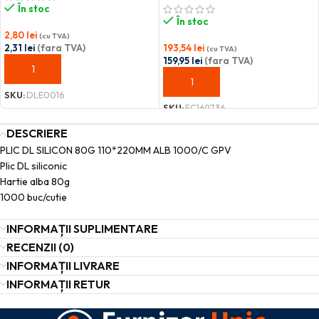
În stoc
În stoc
2,80
lei
(cu TVA)
2,31
lei
(fara TVA)
193,54
lei
(cu TVA)
159,95
lei
(fara TVA)
ADAUGĂ ÎN COȘ
ADAUGĂ ÎN COȘ
SKU:
DLE0016
SKU:
FC169736
DESCRIERE
PLIC DL SILICON 80G 110*220MM ALB 1000/C GPV
Plic DL siliconic
Hartie alba 80g
1000 buc/cutie
INFORMAȚII SUPLIMENTARE
RECENZII (0)
INFORMAȚII LIVRARE
INFORMAȚII RETUR