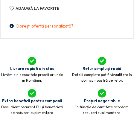
ADAUGĂ LA FAVORITE
Dorești ofertă personalizată?
Livrare rapidă din stoc
Retur simplu și rapid
Livrăm din depozitele proprii oriunde
Detalii complete pot fi vizualitate în
în România.
politica noastră de retur.
Extra beneficii pentru companii
Prețuri negociabile
Devii client recurent FU și beneficiezi
În funcție de cantitate acordăm
de reduceri suplimentare.
reduceri suplimentare.