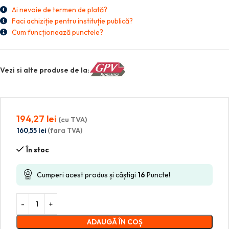
Ai nevoie de termen de plată?
Faci achiziție pentru instituție publică?
Cum funcționează punctele?
Vezi si alte produse de la:
194,27
lei
(cu TVA)
160,55
lei
(fara TVA)
În stoc
Cumperi acest produs și câștigi
16
Puncte!
ADAUGĂ ÎN COȘ