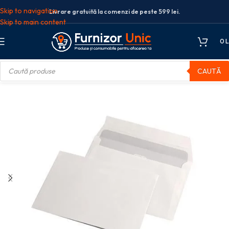
Skip to navigation
Livrare gratuită la comenzi de peste 599 lei.
Skip to main content
0
L
CAUTĂ
tie
Plicuri
Plic silicon
PLIC C6 SILICON 70G 114*162MM ALB 25/S GPV