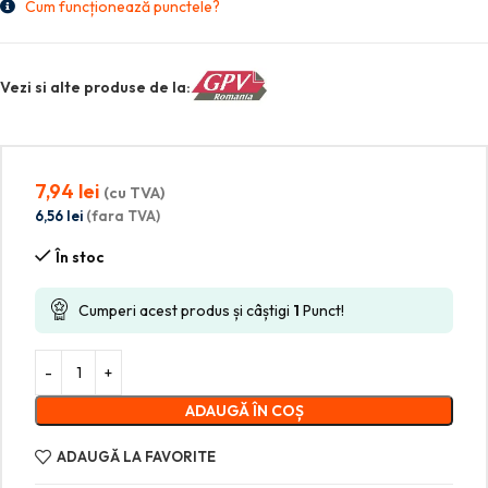
Cum funcționează punctele?
Vezi si alte produse de la:
7,94
lei
(cu TVA)
6,56
lei
(fara TVA)
În stoc
Cumperi acest produs și câștigi
1
Punct!
ADAUGĂ ÎN COȘ
ADAUGĂ LA FAVORITE