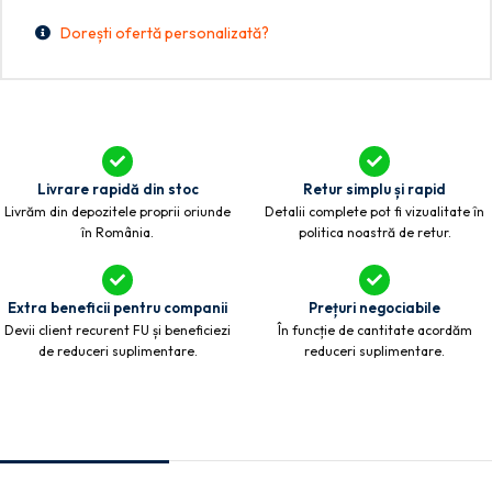
Dorești ofertă personalizată?
Livrare rapidă din stoc
Retur simplu și rapid
Livrăm din depozitele proprii oriunde
Detalii complete pot fi vizualitate în
în România.
politica noastră de retur.
Extra beneficii pentru companii
Prețuri negociabile
Devii client recurent FU și beneficiezi
În funcție de cantitate acordăm
de reduceri suplimentare.
reduceri suplimentare.