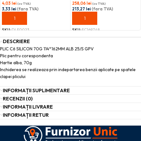
4,03
lei
258,06
lei
(cu TVA)
(cu TVA)
3,33
lei
(fara TVA)
213,27
lei
(fara TVA)
ADAUGĂ ÎN COȘ
ADAUGĂ ÎN COȘ
SKU:
DLE0023
SKU:
FC169748
DESCRIERE
PLIC C6 SILICON 70G 114*162MM ALB 25/S GPV
Plic pentru corespondenta
Hartie alba, 70g
Inchiderea se realizeaza prin indepartarea benzii aplicate pe spatele
clapei plicului
INFORMAȚII SUPLIMENTARE
RECENZII (0)
INFORMAȚII LIVRARE
INFORMAȚII RETUR