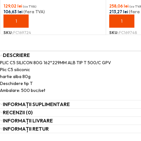
129,02
lei
258,06
lei
(cu TVA)
(cu TV
106,63
lei
(fara TVA)
213,27
lei
(fara
ADAUGĂ ÎN COȘ
ADAUGĂ ÎN C
SKU:
FC169724
SKU:
FC169748
DESCRIERE
PLIC C5 SILICON 80G 162*229MM ALB TIP T 500/C GPV
Plic C5 siliconic
hartie alba 80g
Deschidere tip T
Ambalare: 500 buc/set
INFORMAȚII SUPLIMENTARE
RECENZII (0)
INFORMAȚII LIVRARE
INFORMAȚII RETUR