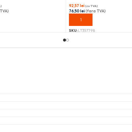
92,57
lei
A)
(cu TVA)
 TVA)
76,50
lei
(fara TVA)
OȘ
ADAUGĂ ÎN COȘ
SKU:
LT357798