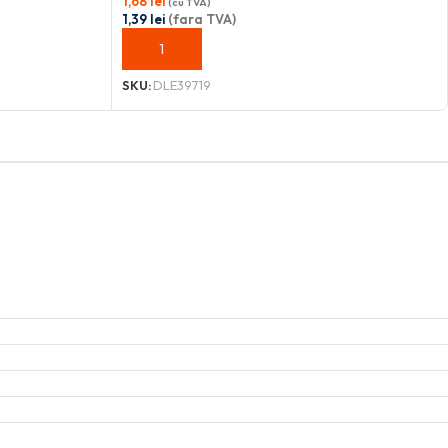
1,68
lei
(cu TVA)
1,39
lei
(fara TVA)
ADAUGĂ ÎN COȘ
SKU:
DLE39719