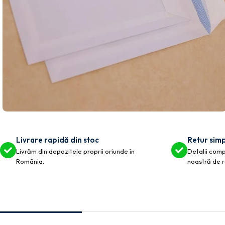
Livrare rapidă din stoc
Retur simp
Livrăm din depozitele proprii oriunde în
Detalii compl
România.
noastră de r