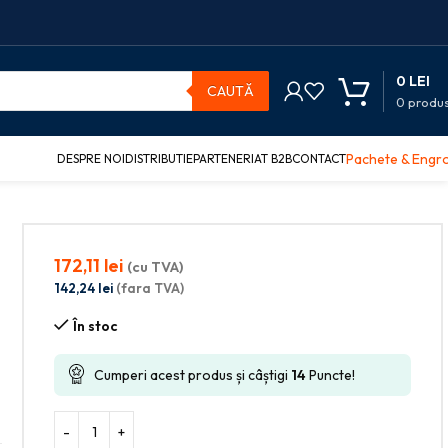
0
LEI
CAUTĂ
0
produ
Pachete & Engr
DESPRE NOI
DISTRIBUTIE
PARTENERIAT B2B
CONTACT
172,11
lei
(cu TVA)
142,24
lei
(fara TVA)
În stoc
Cumperi acest produs și câștigi
14
Puncte!