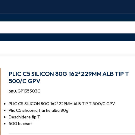
lic silicon
PLIC C5 SILICON 80G 162*229MM ALB TIP T 500/C GPV
PLIC C5 SILICON 80G 162*229MM ALB TIP T
500/C GPV
GP135303C
SKU:
PLIC C5 SILICON 80G 162*229MM ALB TIP T 500/C GPV
Plic C5 siliconic, hartie alba 80g
Deschidere tip T
500 buc/set