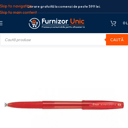
Skip to navigation
Livrare gratuită la comenzi de peste 599 lei.
Skip to main content
0
L
CAUTĂ
 mecanism
PIX UNICA FOLOSINTA GRIP 1MM SUPERGRIP G ROSU PILOT