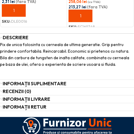
2,31
lei
(fara TVA)
258,06
lei
(cu TVA)
213,27
lei
(fara TVA)
ADAUGĂ ÎN COȘ
ADAUGĂ ÎN COȘ
SKU:
DLE0016
SKU:
FC169748
DESCRIERE
Pix de unica folosinta cu cerneala de ultima generatie. Grip pentru
prindere confortabila. Reincarcabil. Economic si prietenos cu natura.
Bila din carbura de tungsten de inalta calitate, combinata cu cerneala
pe baza de ulei, ofera o experienta de scriere usoara si fluida.
INFORMAȚII SUPLIMENTARE
RECENZII (0)
INFORMAȚII LIVRARE
INFORMAȚII RETUR