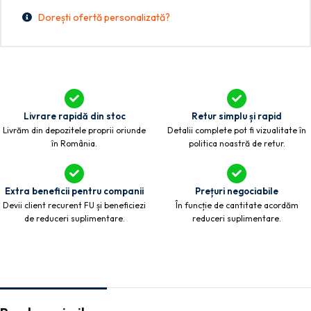
Dorești ofertă personalizată?
Livrare rapidă din stoc
Retur simplu și rapid
Livrăm din depozitele proprii oriunde
Detalii complete pot fi vizualitate în
în România.
politica noastră de retur.
Extra beneficii pentru companii
Prețuri negociabile
Devii client recurent FU și beneficiezi
În funcție de cantitate acordăm
de reduceri suplimentare.
reduceri suplimentare.