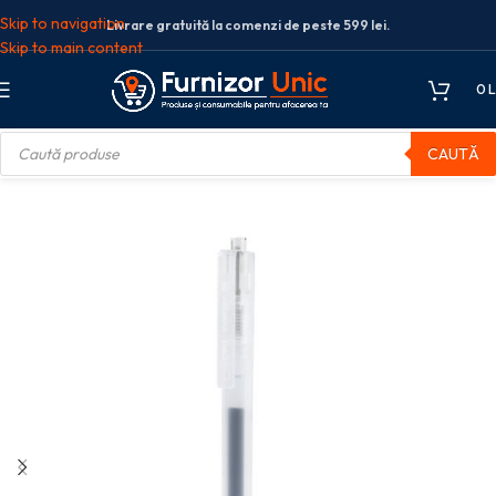
Skip to navigation
Livrare gratuită la comenzi de peste 599 lei.
Skip to main content
0
L
CAUTĂ
e scris
Pixuri
Pixuri cu gel
PIX CU GEL CU MECANISM 0.5MM GRI DELI