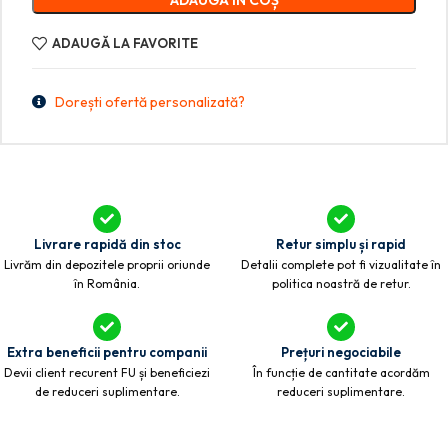
ADAUGĂ ÎN COȘ
ADAUGĂ LA FAVORITE
Dorești ofertă personalizată?
Livrare rapidă din stoc
Retur simplu și rapid
Livrăm din depozitele proprii oriunde
Detalii complete pot fi vizualitate în
în România.
politica noastră de retur.
Extra beneficii pentru companii
Prețuri negociabile
Devii client recurent FU și beneficiezi
În funcție de cantitate acordăm
de reduceri suplimentare.
reduceri suplimentare.