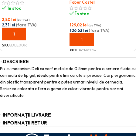
Faber Castell
În stoc
În stoc
2,80
lei
(cu TVA)
2,31
lei
(fara TVA)
129,02
lei
(cu TVA)
106,63
lei
(fara TVA)
ADAUGĂ ÎN COȘ
ADAUGĂ ÎN COȘ
SKU:
DLE0016
SKU:
FC169724
DESCRIERE
Pix cu mecanism Deli cu varf metalic de 0.5mm pentru o scriere fluida cu
cerneala de tip gel, ideala pentru linii curate si precise. Corp ergonomic
din plastic transparent pentru a putea urmari nivelul de cerneala.
Scrierea colorata ofera o gama de culori vibrante pentru sarcini
diversificate.
INFORMAȚII LIVRARE
INFORMAȚII RETUR