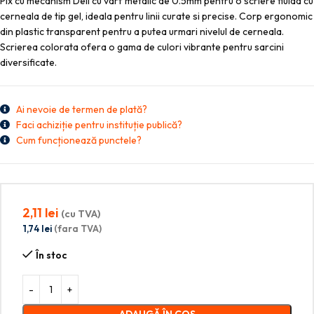
Pix cu mecanism Deli cu varf metalic de 0.5mm pentru o scriere fluida cu
cerneala de tip gel, ideala pentru linii curate si precise. Corp ergonomic
din plastic transparent pentru a putea urmari nivelul de cerneala.
Scrierea colorata ofera o gama de culori vibrante pentru sarcini
diversificate.
Ai nevoie de termen de plată?
Faci achiziție pentru instituție publică?
Cum funcționează punctele?
2,11
lei
(cu TVA)
1,74
lei
(fara TVA)
În stoc