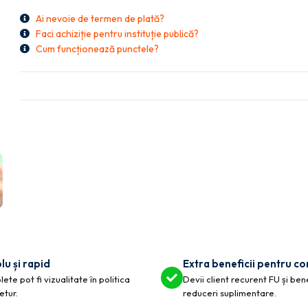
Ai nevoie de termen de plată?
Faci achiziție pentru instituție publică?
Cum funcționează punctele?
lu și rapid
Extra beneficii pentru c
ete pot fi vizualitate în politica
Devii client recurent FU și ben
etur.
reduceri suplimentare.