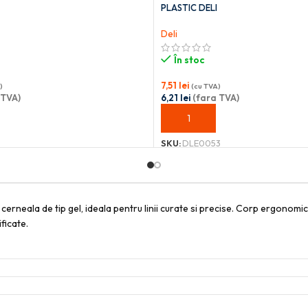
PLASTIC DELI
Deli
În stoc
7,51
lei
)
(cu TVA)
 TVA)
6,21
lei
(fara TVA)
OȘ
ADAUGĂ ÎN COȘ
SKU:
DLE0053
cerneala de tip gel, ideala pentru linii curate si precise. Corp ergonomic
ficate.