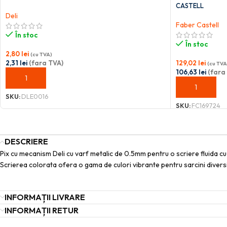
CASTELL
Deli
Faber Castell
În stoc
În stoc
2,80
lei
(cu TVA)
2,31
lei
(fara TVA)
129,02
lei
(cu TVA
106,63
lei
(fara
ADAUGĂ ÎN COȘ
ADAUGĂ ÎN C
SKU:
DLE0016
SKU:
FC169724
DESCRIERE
Pix cu mecanism Deli cu varf metalic de 0.5mm pentru o scriere fluida cu 
Scrierea colorata ofera o gama de culori vibrante pentru sarcini diversi
INFORMAȚII LIVRARE
INFORMAȚII RETUR