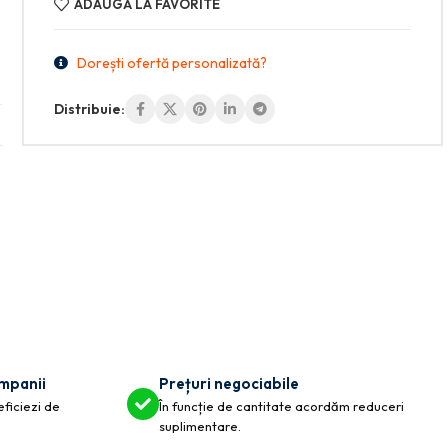
ADAUGĂ LA FAVORITE
Dorești ofertă personalizată?
Distribuie:
ompanii
Prețuri negociabile
eficiezi de
În funcție de cantitate acordăm reduceri
suplimentare.