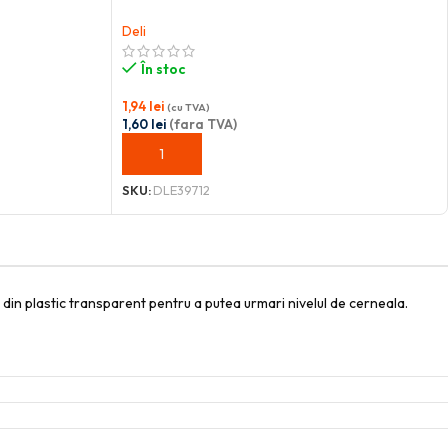
Deli
În stoc
1,94
lei
(cu TVA)
1,60
lei
(fara TVA)
ADAUGĂ ÎN COȘ
SKU:
DLE39712
 din plastic transparent pentru a putea urmari nivelul de cerneala.