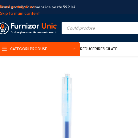
Skip to navigation
ivrare gratuită la comenzi de peste 599 lei.
Skip to main content
CATEGORII PRODUSE
REDUCERI
RESIGILATE
Prima pagină
Birotica si papetarie
Instrumente de scris
Pixuri
Pixuri cu