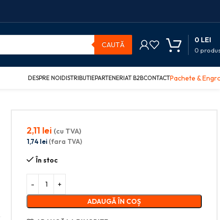
0
LEI
CAUTĂ
0
produ
Pachete & Engr
DESPRE NOI
DISTRIBUTIE
PARTENERIAT B2B
CONTACT
2,11
lei
(cu TVA)
1,74
lei
(fara TVA)
În stoc
ADAUGĂ ÎN COȘ