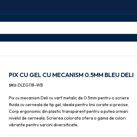
 gel
PIX CU GEL CU MECANISM 0.5MM BLEU DELI
PIX CU GEL CU MECANISM 0.5MM BLEU DELI
DLEG118-WB
SKU:
Pix cu mecanism Deli cu varf metalic de 0.5mm pentru o scriere
fluida cu cerneala de tip gel, ideala pentru linii curate si precise.
Corp ergonomic din plastic transparent pentru a putea urmari
nivelul de cerneala. Scrierea colorata ofera o gama de culori
vibrante pentru sarcini diversificate.