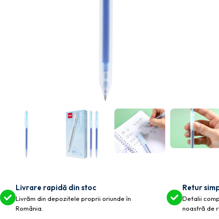
Livrare rapidă din stoc
Retur simp
Livrăm din depozitele proprii oriunde în
Detalii compl
România.
noastră de r