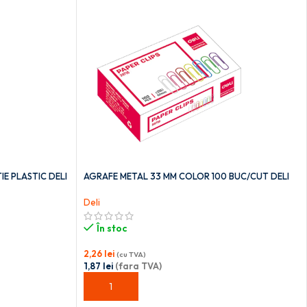
E PLASTIC DELI
AGRAFE METAL 33 MM COLOR 100 BUC/CUT DELI
Deli
În stoc
2,26
lei
(cu TVA)
1,87
lei
(fara TVA)
ADAUGĂ ÎN COȘ