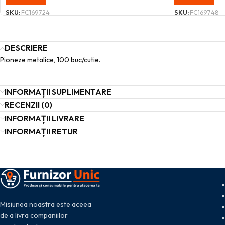
SKU:
FC169724
SKU:
FC169748
DESCRIERE
Pioneze metalice, 100 buc/cutie.
INFORMAȚII SUPLIMENTARE
RECENZII (0)
INFORMAȚII LIVRARE
INFORMAȚII RETUR
Misiunea noastra este aceea
de a livra companiilor