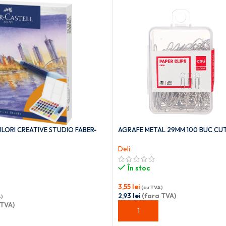
LORI CREATIVE STUDIO FABER-
AGRAFE METAL 29MM 100 BUC CUTI
Deli
În stoc
3,55
lei
(cu TVA)
2,93
lei
(fara TVA)
A)
 TVA)
ADAUGĂ ÎN COȘ
OȘ