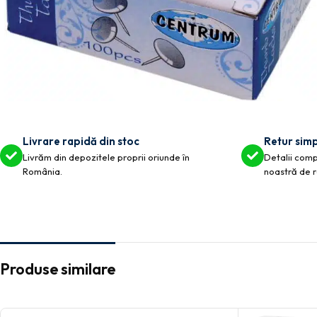
Livrare rapidă din stoc
Retur simp
Livrăm din depozitele proprii oriunde în
Detalii compl
România.
noastră de r
Produse similare