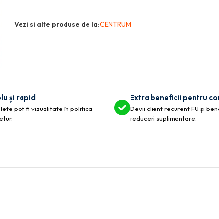
Vezi si alte produse de la:
CENTRUM
lu și rapid
Extra beneficii pentru c
ete pot fi vizualitate în politica
Devii client recurent FU și ben
etur.
reduceri suplimentare.