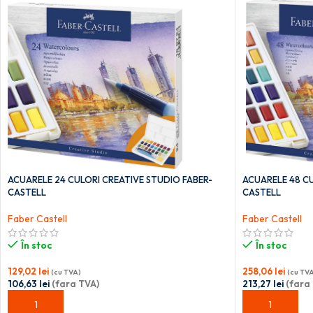
ACUARELE 24 CULORI CREATIVE STUDIO FABER-
ACUARELE 48 CU
CASTELL
CASTELL
Faber Castell
Faber Castell
În stoc
În stoc
129,02
lei
258,06
lei
(cu TVA)
(cu TV
106,63
lei
(fara TVA)
213,27
lei
(fara
ADAUGĂ ÎN COȘ
ADAUGĂ ÎN C