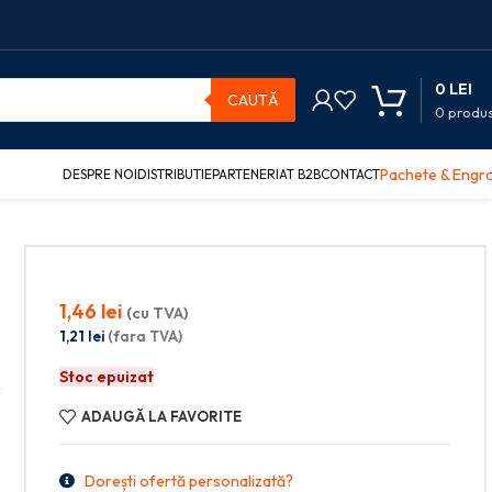
0
LEI
CAUTĂ
0
produ
Pachete & Engr
DESPRE NOI
DISTRIBUTIE
PARTENERIAT B2B
CONTACT
1,46
lei
(cu TVA)
1,21
lei
(fara TVA)
Stoc epuizat
ADAUGĂ LA FAVORITE
Dorești ofertă personalizată?