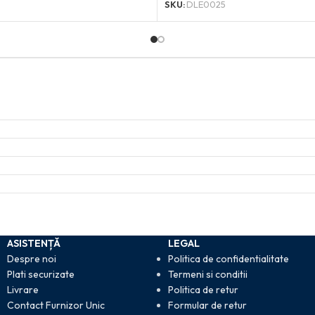
SKU:
DLE0025
ASISTENȚĂ
LEGAL
Despre noi
Politica de confidentialitate
Plati securizate
Termeni si conditii
Livrare
Politica de retur
Contact Furnizor Unic
Formular de retur