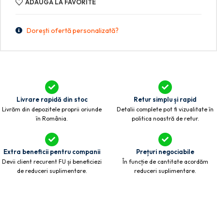
ADAUGĂ LA FAVORITE
Dorești ofertă personalizată?
Livrare rapidă din stoc
Retur simplu și rapid
Livrăm din depozitele proprii oriunde
Detalii complete pot fi vizualitate în
în România.
politica noastră de retur.
Extra beneficii pentru companii
Prețuri negociabile
Devii client recurent FU și beneficiezi
În funcție de cantitate acordăm
de reduceri suplimentare.
reduceri suplimentare.