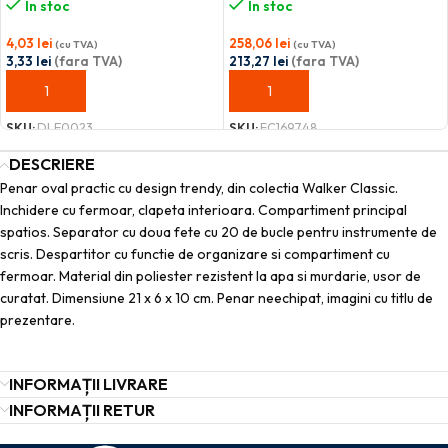
În stoc
În stoc
4,03
lei
258,06
lei
(cu TVA)
(cu TVA)
3,33
lei
(fara TVA)
213,27
lei
(fara TVA)
ADAUGĂ ÎN COȘ
ADAUGĂ ÎN COȘ
SKU:
DLE0023
SKU:
FC169748
DESCRIERE
Penar oval practic cu design trendy, din colectia Walker Classic.
Inchidere cu fermoar, clapeta interioara. Compartiment principal
spatios. Separator cu doua fete cu 20 de bucle pentru instrumente de
scris. Despartitor cu functie de organizare si compartiment cu
fermoar. Material din poliester rezistent la apa si murdarie, usor de
curatat. Dimensiune 21 x 6 x 10 cm. Penar neechipat, imagini cu titlu de
prezentare.
INFORMAȚII LIVRARE
INFORMAȚII RETUR