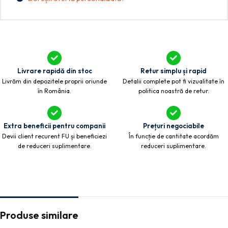
Livrare rapidă din stoc
Retur simplu și rapid
Livrăm din depozitele proprii oriunde
Detalii complete pot fi vizualitate în
în România.
politica noastră de retur.
Extra beneficii pentru companii
Prețuri negociabile
Devii client recurent FU și beneficiezi
În funcție de cantitate acordăm
de reduceri suplimentare.
reduceri suplimentare.
Produse similare