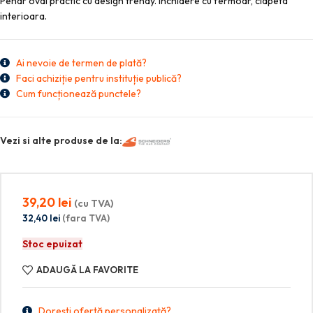
Penar oval practic cu design trendy. Inchidere cu fermoar, clapeta
interioara.
Ai nevoie de termen de plată?
Faci achiziție pentru instituție publică?
Cum funcționează punctele?
Vezi si alte produse de la:
39,20
lei
(cu TVA)
32,40
lei
(fara TVA)
Stoc epuizat
ADAUGĂ LA FAVORITE
Dorești ofertă personalizată?