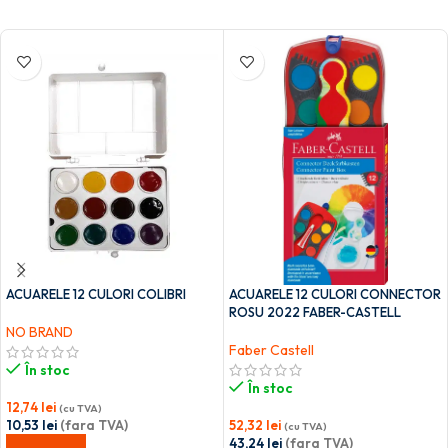
ACUARELE 12 CULORI COLIBRI
ACUARELE 12 CULORI CONNECTOR
ROSU 2022 FABER-CASTELL
NO BRAND
Faber Castell
În stoc
În stoc
12,74
lei
(cu TVA)
10,53
lei
(fara TVA)
52,32
lei
(cu TVA)
43,24
lei
(fara TVA)