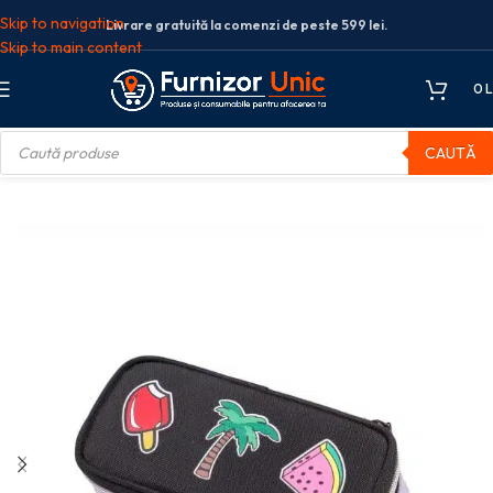
Skip to navigation
Livrare gratuită la comenzi de peste 599 lei.
Skip to main content
0
L
CAUTĂ
colare
Penare
Penar neechipat
PENAR OVAL SHIFT VIOLET WALKER