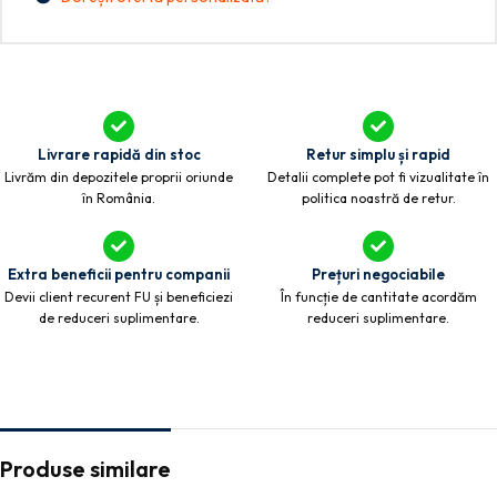
Livrare rapidă din stoc
Retur simplu și rapid
Livrăm din depozitele proprii oriunde
Detalii complete pot fi vizualitate în
în România.
politica noastră de retur.
Extra beneficii pentru companii
Prețuri negociabile
Devii client recurent FU și beneficiezi
În funcție de cantitate acordăm
de reduceri suplimentare.
reduceri suplimentare.
Produse similare