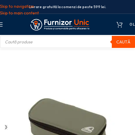
Skip to navigation
Livrare gratuită la comenzi de peste 599 lei.
Skip to main content
0
L
CAUTĂ
școlare
Penare
Penar neechipat
PENAR OVAL OLIVE FEDER WALKER