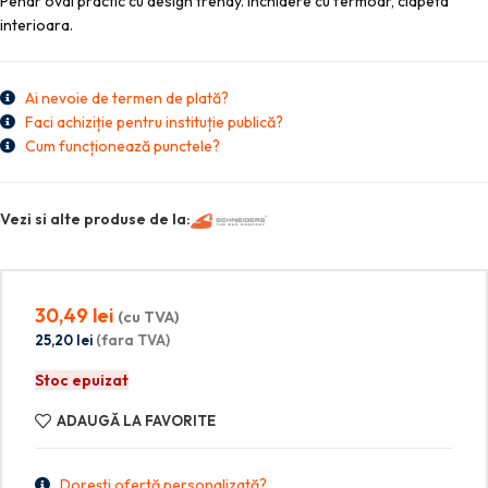
Penar oval practic cu design trendy. Inchidere cu fermoar, clapeta
interioara.
Ai nevoie de termen de plată?
Faci achiziție pentru instituție publică?
Cum funcționează punctele?
Vezi si alte produse de la:
30,49
lei
(cu TVA)
25,20
lei
(fara TVA)
Stoc epuizat
ADAUGĂ LA FAVORITE
Dorești ofertă personalizată?