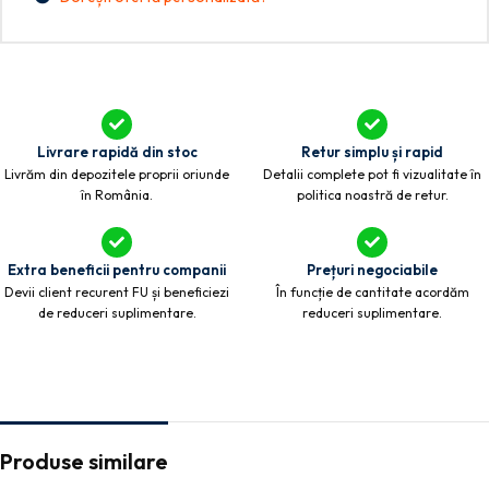
Livrare rapidă din stoc
Retur simplu și rapid
Livrăm din depozitele proprii oriunde
Detalii complete pot fi vizualitate în
în România.
politica noastră de retur.
Extra beneficii pentru companii
Prețuri negociabile
Devii client recurent FU și beneficiezi
În funcție de cantitate acordăm
de reduceri suplimentare.
reduceri suplimentare.
Produse similare