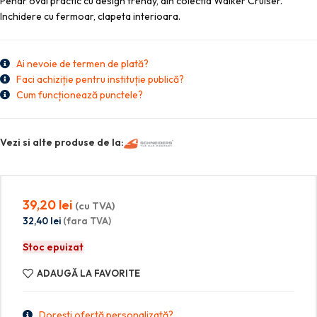
Penar oval practic cu design trendy, din colectia Walker Cruiser.
Inchidere cu fermoar, clapeta interioara.
Ai nevoie de termen de plată?
Faci achiziție pentru instituție publică?
Cum funcționează punctele?
Vezi si alte produse de la:
39,20
lei
(cu TVA)
32,40
lei
(fara TVA)
Stoc epuizat
ADAUGĂ LA FAVORITE
Dorești ofertă personalizată?