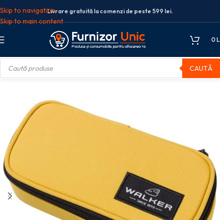
Skip to navigation
Livrare gratuită la comenzi de peste 599 lei.
Skip to main content
0
L
CAUTĂ
e
Penar neechipat
PENAR OVAL GALBEN BANANA CLASSIC WALKER