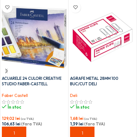
ACUARELE 24 CULORI CREATIVE
AGRAFE METAL 28MM 100
STUDIO FABER-CASTELL
BUC/CUT DELI
Faber Castell
Deli
În stoc
În stoc
129,02
lei
1,68
lei
(cu TVA)
(cu TVA)
106,63
lei
(fara TVA)
1,39
lei
(fara TVA)
ADAUGĂ ÎN COȘ
ADAUGĂ ÎN COȘ