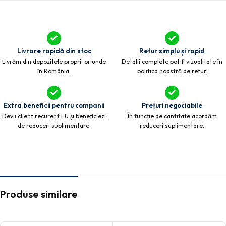
Livrare rapidă din stoc
Retur simplu și rapid
Livrăm din depozitele proprii oriunde
Detalii complete pot fi vizualitate în
în România.
politica noastră de retur.
Extra beneficii pentru companii
Prețuri negociabile
Devii client recurent FU și beneficiezi
În funcție de cantitate acordăm
de reduceri suplimentare.
reduceri suplimentare.
Produse similare