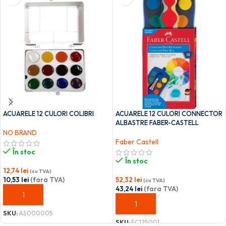
ACUARELE 12 CULORI COLIBRI
ACUARELE 12 CULORI CONNECTOR
ALBASTRE FABER-CASTELL
NO BRAND
Faber Castell
În stoc
În stoc
12,74
lei
(cu TVA)
10,53
lei
(fara TVA)
52,32
lei
(cu TVA)
43,24
lei
(fara TVA)
ADAUGĂ ÎN COȘ
ADAUGĂ ÎN COȘ
SKU:
AS000005
SKU:
FC125001