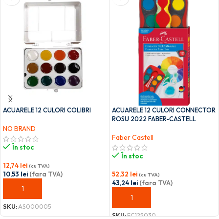
ACUARELE 12 CULORI COLIBRI
ACUARELE 12 CULORI CONNECTOR
ROSU 2022 FABER-CASTELL
NO BRAND
Faber Castell
În stoc
În stoc
12,74
lei
(cu TVA)
10,53
lei
(fara TVA)
52,32
lei
(cu TVA)
43,24
lei
(fara TVA)
ADAUGĂ ÎN COȘ
ADAUGĂ ÎN COȘ
SKU:
AS000005
SKU:
FC125030