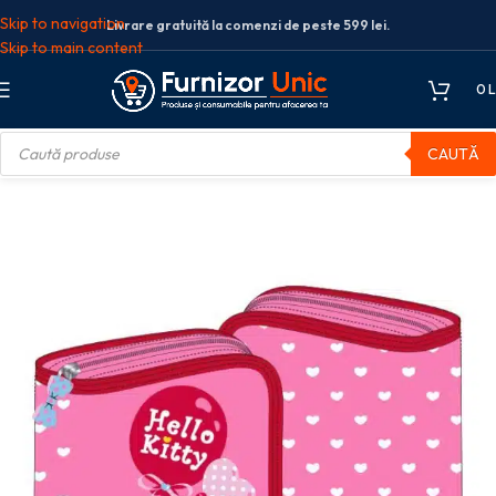
Skip to navigation
Livrare gratuită la comenzi de peste 599 lei.
Skip to main content
0
L
CAUTĂ
at
PENAR NEECHIPAT 1 FERMOAR 2 EXTENSII HELLO KITTY ROZ PIGNA