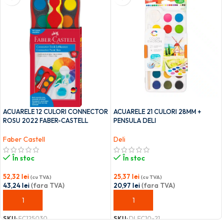
ACUARELE 12 CULORI CONNECTOR
ACUARELE 21 CULORI 28MM +
ROSU 2022 FABER-CASTELL
PENSULA DELI
Faber Castell
Deli
În stoc
În stoc
52,32
lei
25,37
lei
(cu TVA)
(cu TVA)
43,24
lei
(fara TVA)
20,97
lei
(fara TVA)
ADAUGĂ ÎN COȘ
ADAUGĂ ÎN COȘ
SKU:
FC125030
SKU:
DLEC10-21