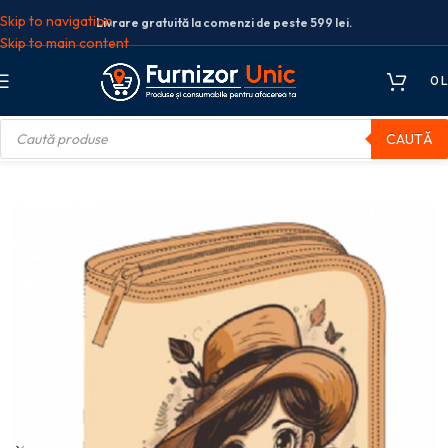
Skip to navigation
Livrare gratuită la comenzi de peste 599 lei.
Skip to main content
0
L
CAUTĂ
ipat
PENAR ECHIPAT 31 PIESE 1 FERMOAR 2 EXTENSII SWEETY 3 PIGNA