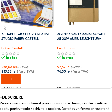
ACUARELE 48 CULORI CREATIVE
AGENDA SAPTAMANALA+CAIET
STUDIO FABER-CASTELL
A5 2019 AURIU LEUCHTTURM
Faber Castell
Leuchtturm
În stoc
În stoc
258,06
lei
92,57
lei
(cu TVA)
(cu TVA)
213,27
lei
(fara TVA)
76,50
lei
(fara TVA)
ADAUGĂ ÎN COȘ
ADAUGĂ ÎN COȘ
SKU:
FC169748
SKU:
LT359088
DESCRIERE
Penar cu un compartiment principal si doua extensii, ce ofera suficient
spatiu pentru toate rechizitele scolare. Dotat cu un fermoar rezistent