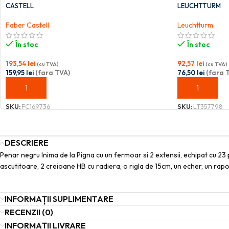
CASTELL
LEUCHTTURM
Faber Castell
Leuchtturm
În stoc
În stoc
193,54
lei
92,57
lei
(cu TVA)
(cu TVA)
159,95
lei
(fara TVA)
76,50
lei
(fara 
ADAUGĂ ÎN COȘ
ADAUGĂ ÎN C
SKU:
FC169736
SKU:
LT357798
DESCRIERE
Penar negru Inima de la Pigna cu un fermoar si 2 extensii, echipat cu 23 p
ascutitoare, 2 creioane HB cu radiera, o rigla de 15cm, un echer, un rapo
INFORMAȚII SUPLIMENTARE
RECENZII (0)
INFORMAȚII LIVRARE