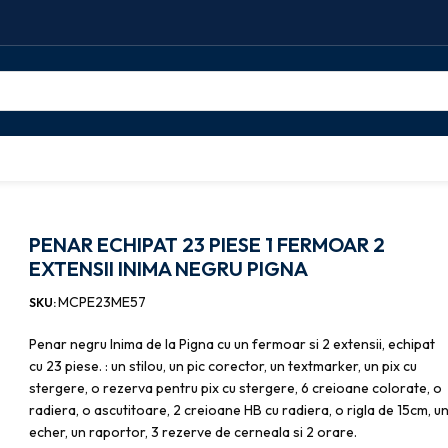
23 PIESE 1 FERMOAR 2 EXTENSII INIMA NEGRU PIGNA
PENAR ECHIPAT 23 PIESE 1 FERMOAR 2
EXTENSII INIMA NEGRU PIGNA
MCPE23ME57
SKU:
Penar negru Inima de la Pigna cu un fermoar si 2 extensii, echipat
cu 23 piese. : un stilou, un pic corector, un textmarker, un pix cu
stergere, o rezerva pentru pix cu stergere, 6 creioane colorate, o
radiera, o ascutitoare, 2 creioane HB cu radiera, o rigla de 15cm, u
echer, un raportor, 3 rezerve de cerneala si 2 orare.