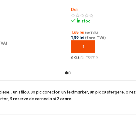
Deli
În stoc
1,68
lei
(cu TVA)
1,39
lei
(fara TVA)
TVA)
ADAUGĂ ÎN COȘ
OȘ
SKU:
DLE39719
iese. : un stilou, un pic corector, un textmarker, un pix cu stergere, o r
rtor, 3 rezerve de cerneala si 2 orare.