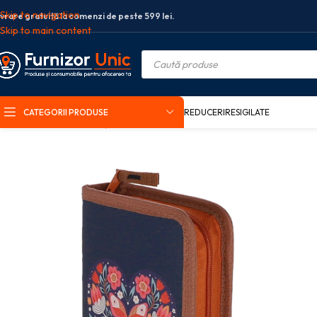
Skip to navigation
ivrare gratuită la comenzi de peste 599 lei.
Skip to main content
CATEGORII PRODUSE
REDUCERI
RESIGILATE
Prima pagină
Rechizite școlare
Penare
Penar echipat
PENAR ECHIPAT 