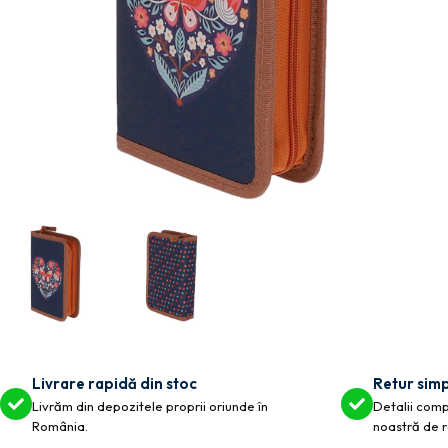
Livrare rapidă din stoc
Retur simp
Livrăm din depozitele proprii oriunde în
Detalii compl
România.
noastră de r