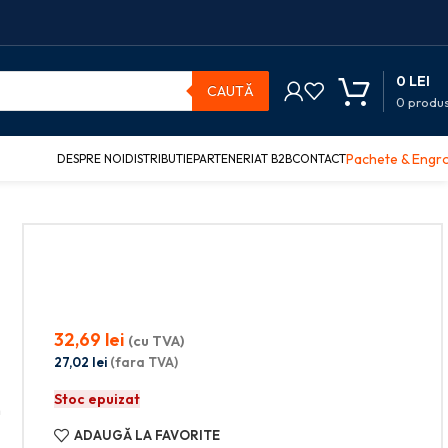
0
LEI
CAUTĂ
0
produ
Pachete & Engr
DESPRE NOI
DISTRIBUTIE
PARTENERIAT B2B
CONTACT
32,69
lei
(cu TVA)
27,02
lei
(fara TVA)
Stoc epuizat
n
ADAUGĂ LA FAVORITE