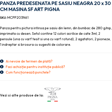
PANZA PREDESENATA PE SASIU NEAGRA 20 x 30
CM MASINA SF ART PIGNA
MCPP203N61
SKU:
Panza pentru pictura intinsa pe sasiu din lemn, din bumbac de 280 g/mp,
imprimata cu desen. Setul contine 12 culori acrilice de cate 3ml, 2
pensule (una cu varf tesit si una cu varf rotund), 2 agatatori, 2 pioneze,
1 indreptar si brosura cu sugestii de colorare.
Ai nevoie de termen de plată?
Faci achiziție pentru instituție publică?
Cum funcționează punctele?
Vezi si alte produse de la: