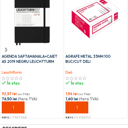
AGENDA SAPTAMANALA+CAIET
AGRAFE METAL 33MM 100
A5 2019 NEGRU LEUCHTTURM
BUC/CUT DELI
Leuchtturm
Deli
În stoc
În stoc
92,57
lei
1,94
lei
(cu TVA)
(cu TVA)
76,50
lei
(fara TVA)
1,60
lei
(fara TVA)
ADAUGĂ ÎN COȘ
ADAUGĂ ÎN COȘ
SKU:
LT357798
SKU:
DLE39712