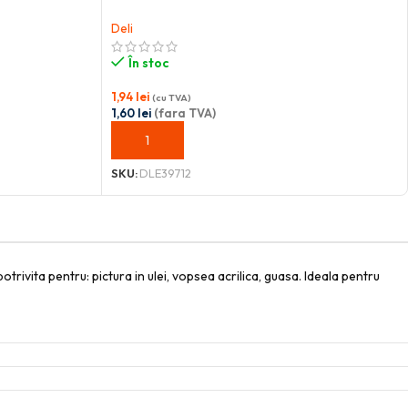
Deli
În stoc
1,94
lei
(cu TVA)
1,60
lei
(fara TVA)
ADAUGĂ ÎN COȘ
SKU:
DLE39712
trivita pentru: pictura in ulei, vopsea acrilica, guasa. Ideala pentru