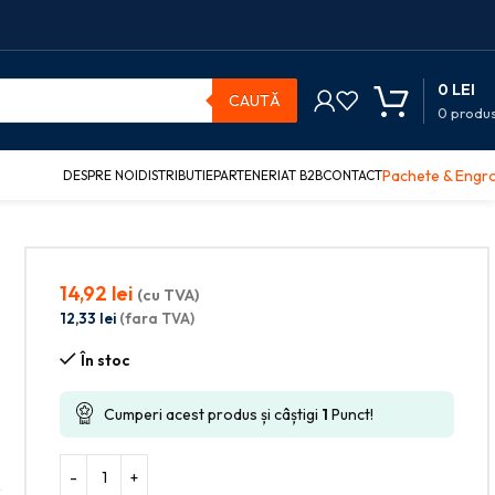
0
LEI
CAUTĂ
0
produ
Pachete & Engr
DESPRE NOI
DISTRIBUTIE
PARTENERIAT B2B
CONTACT
14,92
lei
(cu TVA)
12,33
lei
(fara TVA)
În stoc
.
Cumperi acest produs și câștigi
1
Punct!