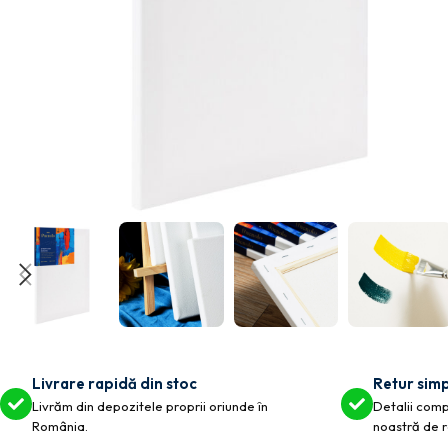
Livrare rapidă din stoc
Retur simp
Livrăm din depozitele proprii oriunde în
Detalii compl
România.
noastră de r