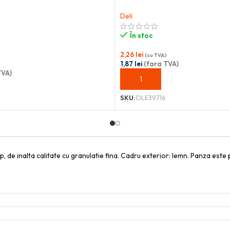
Deli
În stoc
2,26
lei
(cu TVA)
1,87
lei
(fara TVA)
TVA)
ADAUGĂ ÎN COȘ
OȘ
SKU:
DLE39716
 de inalta calitate cu granulatie fina. Cadru exterior: lemn. Panza este po