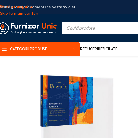
Skip to navigation
ivrare gratuită la comenzi de peste 599 lei.
Skip to main content
CATEGORII PRODUSE
REDUCERI
RESIGILATE
Prima pagină
Arta si grafica
Accesorii arta si grafica
PANZA PENTRU PI