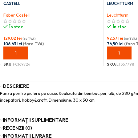
CASTELL
LEUCHTTURM
Faber Castell
Leuchtturm
În stoc
În stoc
129,02
lei
92,57
lei
(cu TVA)
(cu TVA)
106,63
lei
(fara TVA)
76,50
lei
(fara 
ADAUGĂ ÎN COȘ
ADAUGĂ ÎN C
SKU:
FC169724
SKU:
LT357798
DESCRIERE
Panza pentru pictura pe sasiu. Realizata din bumbac pur, alb, de 280 g/mp,
incepatori, hobby&craft. Dimensiune: 30 x 30 cm.
INFORMAȚII SUPLIMENTARE
RECENZII (0)
INFORMAȚII LIVRARE