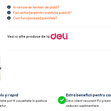
Ai nevoie de termen de plată?
Faci achiziție pentru instituție publică?
Cum funcționează punctele?
Vezi si alte produse de la:
lu și rapid
Extra beneficii pentru c
ete pot fi vizualitate în politica
Devii client recurent FU și ben
etur.
reduceri suplimentare.