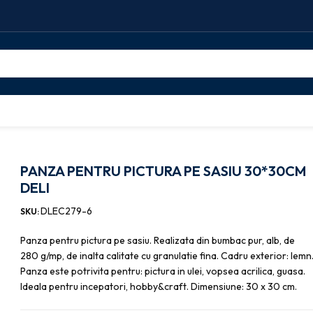
CTURA PE SASIU 30*30CM DELI
PANZA PENTRU PICTURA PE SASIU 30*30CM
DELI
DLEC279-6
SKU:
Panza pentru pictura pe sasiu. Realizata din bumbac pur, alb, de
280 g/mp, de inalta calitate cu granulatie fina. Cadru exterior: lemn
Panza este potrivita pentru: pictura in ulei, vopsea acrilica, guasa.
Ideala pentru incepatori, hobby&craft. Dimensiune: 30 x 30 cm.