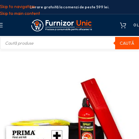
Skip to navigation
Livrare gratuită la comenzi de peste 599 lei.
Skip to main content
0
L
CAUTĂ
e de prim ajutor
Pachet legislativ Auto cu Trusa de Prim Ajutor PRIMA