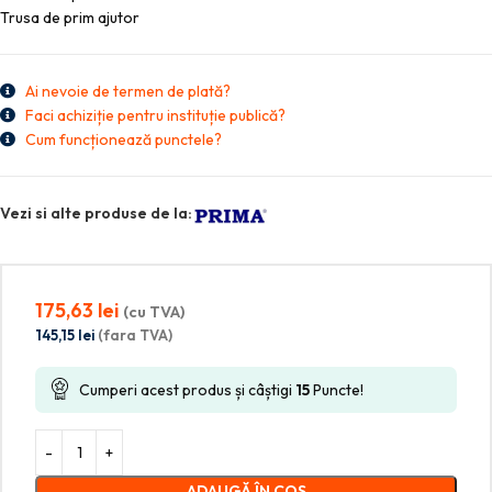
Trusa de prim ajutor
Ai nevoie de termen de plată?
Faci achiziție pentru instituție publică?
Cum funcționează punctele?
Vezi si alte produse de la:
175,63
lei
(cu TVA)
145,15
lei
(fara TVA)
Cumperi acest produs și câștigi
15
Puncte!
ADAUGĂ ÎN COȘ