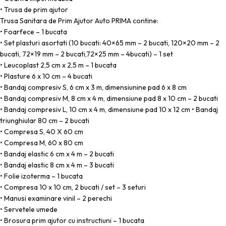
• Trusa de prim ajutor
Trusa Sanitara de Prim Ajutor Auto PRIMA contine:
• Foarfece – 1 bucata
• Set plasturi asortati (10 bucati: 40×65 mm – 2 bucati, 120×20 mm – 2
bucati, 72×19 mm – 2 bucati,72×25 mm – 4bucati) – 1 set
• Leucoplast 2,5 cm x 2,5 m – 1 bucata
• Plasture 6 x 10 cm – 4 bucati
• Bandaj compresiv S, 6 cm x 3 m, dimensiunine pad 6 x 8 cm
• Bandaj compresiv M, 8 cm x 4 m, dimensiune pad 8 x 10 cm – 2 bucati
• Bandaj compresiv L, 10 cm x 4 m, dimensiune pad 10 x 12 cm • Bandaj
triunghiular 80 cm – 2 bucati
• Compresa S, 40 X 60 cm
• Compresa M, 60 x 80 cm
• Bandaj elastic 6 cm x 4 m – 2 bucati
• Bandaj elastic 8 cm x 4 m – 3 bucati
• Folie izoterma – 1 bucata
• Compresa 10 x 10 cm, 2 bucati / set – 3 seturi
• Manusi examinare vinil – 2 perechi
• Servetele umede
• Brosura prim ajutor cu instructiuni – 1 bucata