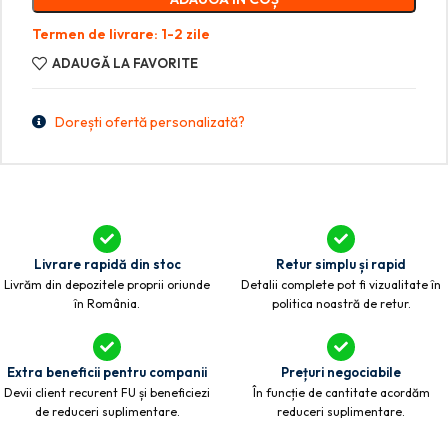
Termen de livrare: 1-2 zile
ADAUGĂ LA FAVORITE
Dorești ofertă personalizată?
Livrare rapidă din stoc
Retur simplu și rapid
Livrăm din depozitele proprii oriunde
Detalii complete pot fi vizualitate în
în România.
politica noastră de retur.
Extra beneficii pentru companii
Prețuri negociabile
Devii client recurent FU și beneficiezi
În funcție de cantitate acordăm
de reduceri suplimentare.
reduceri suplimentare.