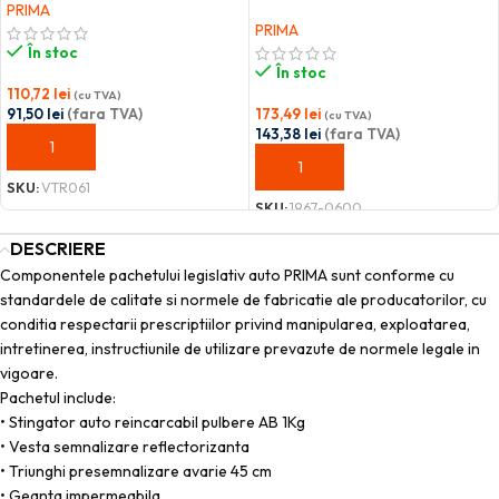
PRIMA
PRIMA
În stoc
În stoc
110,72
lei
(cu TVA)
91,50
lei
(fara TVA)
173,49
lei
(cu TVA)
143,38
lei
(fara TVA)
ADAUGĂ ÎN COȘ
ADAUGĂ ÎN COȘ
SKU:
VTR061
SKU:
1967-0600
DESCRIERE
Componentele pachetului legislativ auto PRIMA sunt conforme cu
standardele de calitate si normele de fabricatie ale producatorilor, cu
conditia respectarii prescriptiilor privind manipularea, exploatarea,
intretinerea, instructiunile de utilizare prevazute de normele legale in
vigoare.
Pachetul include:
• Stingator auto reincarcabil pulbere AB 1Kg
• Vesta semnalizare reflectorizanta
• Triunghi presemnalizare avarie 45 cm
• Geanta impermeabila