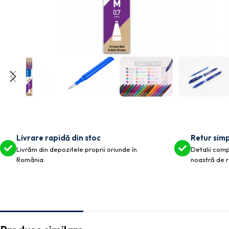
Livrare rapidă din stoc
Retur simp
Livrăm din depozitele proprii oriunde în
Detalii compl
România.
noastră de r