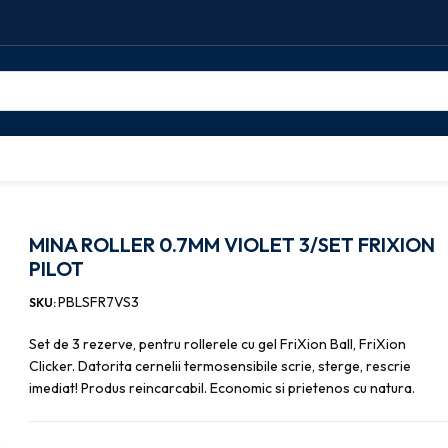
A ROLLER 0.7MM VIOLET 3/SET FRIXION PILOT
MINA ROLLER 0.7MM VIOLET 3/SET FRIXION
PILOT
PBLSFR7VS3
SKU:
Set de 3 rezerve, pentru rollerele cu gel FriXion Ball, FriXion
Clicker. Datorita cernelii termosensibile scrie, sterge, rescrie
imediat! Produs reincarcabil. Economic si prietenos cu natura.