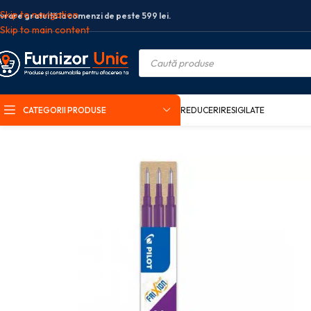
Skip to navigation
ivrare gratuită la comenzi de peste 599 lei.
Skip to main content
CATEGORII PRODUSE
REDUCERI
RESIGILATE
Prima pagină
Birotica si papetarie
Instrumente de scris
Mine roller
MIN