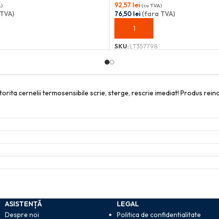
92,57
lei
A)
(cu TVA)
 TVA)
76,50
lei
(fara TVA)
OȘ
ADAUGĂ ÎN COȘ
SKU:
LT357798
atorita cernelii termosensibile scrie, sterge, rescrie imediat! Produs rei
ASISTENȚĂ
LEGAL
Despre noi
Politica de confidentialitate