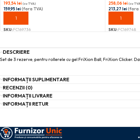
193,54
lei
258,06
lei
(cu TVA)
(cu TV
159,95
lei
(fara TVA)
213,27
lei
(fara
ADAUGĂ ÎN COȘ
ADAUGĂ ÎN C
SKU:
FC169736
SKU:
FC169748
DESCRIERE
Set de 3 rezerve, pentru rollerele cu gel FriXion Ball, FriXion Clicker. D
INFORMAȚII SUPLIMENTARE
RECENZII (0)
INFORMAȚII LIVRARE
INFORMAȚII RETUR