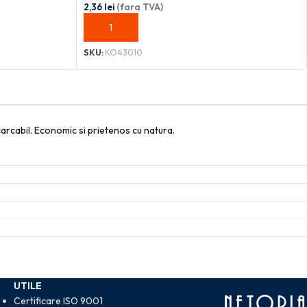
2,36
lei
(fara TVA)
ADAUGĂ ÎN COȘ
SKU:
KO43010
ncarcabil. Economic si prietenos cu natura.
UTILE
Certificare ISO 9001