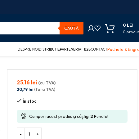
0
LEI
CAUTĂ
0
produ
Pachete & Engr
DESPRE NOI
DISTRIBUTIE
PARTENERIAT B2B
CONTACT
25,16
lei
(cu TVA)
20,79
lei
(fara TVA)
În stoc
Cumperi acest produs și câștigi
2
Puncte!