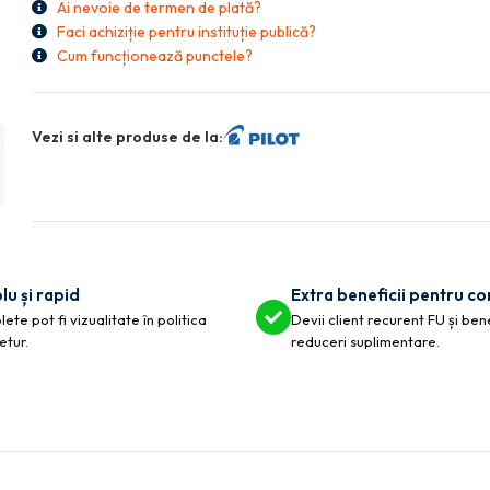
Ai nevoie de termen de plată?
Faci achiziție pentru instituție publică?
Cum funcționează punctele?
Vezi si alte produse de la:
lu și rapid
Extra beneficii pentru c
ete pot fi vizualitate în politica
Devii client recurent FU și ben
etur.
reduceri suplimentare.