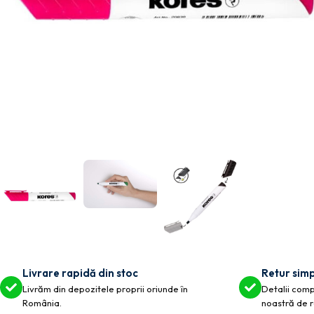
Livrare rapidă din stoc
Retur simp
Livrăm din depozitele proprii oriunde în
Detalii compl
România.
noastră de r