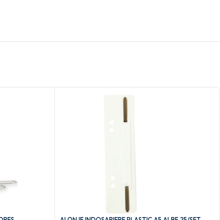
ORES
ALONJE INDOSARIERE PLASTIC A5 ALBE 25/SET