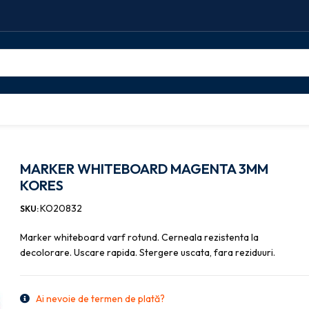
er whiteboard
MARKER WHITEBOARD MAGENTA 3MM KORES
MARKER WHITEBOARD MAGENTA 3MM
KORES
KO20832
SKU:
Marker whiteboard varf rotund. Cerneala rezistenta la
decolorare. Uscare rapida. Stergere uscata, fara reziduuri.
Ai nevoie de termen de plată?