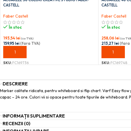
CASTELL
CASTELL
Faber Castell
Faber Castell
În stoc
În stoc
193,54
lei
258,06
lei
(cu TVA)
(cu TV
159,95
lei
(fara TVA)
213,27
lei
(fara
ADAUGĂ ÎN COȘ
ADAUGĂ ÎN C
SKU:
FC169736
SKU:
FC169748
DESCRIERE
Marker calitate ridicata, pentru whiteboard si flip chart. Varf Easy flo
capac – 24 ore. Culori vii si opace pentru toate tipurile de whiteboard.
INFORMAȚII SUPLIMENTARE
RECENZII (0)
INFORMAȚII LIVRARE