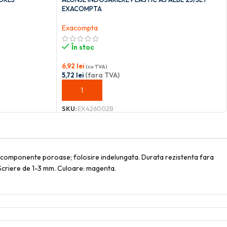
EXACOMPTA
Exacompta
În stoc
6,92
lei
(cu TVA)
5,72
lei
(fara TVA)
ADAUGĂ ÎN COȘ
SKU:
EX426002B
ine componente poroase; folosire indelungata. Durata rezistenta fara
. Scriere de 1-3 mm. Culoare: magenta.