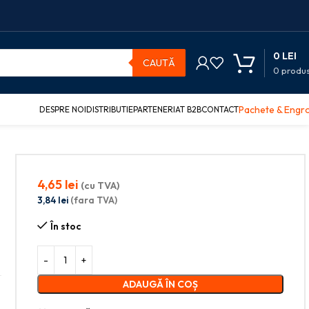
0
LEI
CAUTĂ
0
produ
Pachete & Engr
DESPRE NOI
DISTRIBUTIE
PARTENERIAT B2B
CONTACT
4,65
lei
(cu TVA)
3,84
lei
(fara TVA)
În stoc
ADAUGĂ ÎN COȘ