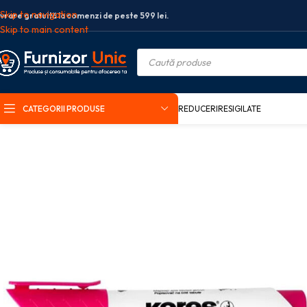
Skip to navigation
ivrare gratuită la comenzi de peste 599 lei.
Skip to main content
CATEGORII PRODUSE
REDUCERI
RESIGILATE
Prima pagină
Birotica si papetarie
Instrumente de scris
Markere
Mark