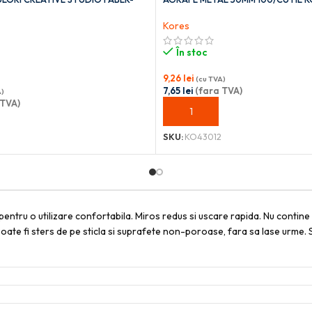
Kores
În stoc
9,26
lei
(cu TVA)
7,65
lei
(fara TVA)
A)
 TVA)
ADAUGĂ ÎN COȘ
OȘ
SKU:
KO43012
w pentru o utilizare confortabila. Miros redus si uscare rapida. Nu cont
 Poate fi sters de pe sticla si suprafete non-poroase, fara sa lase urme