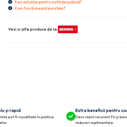
Faci achiziție pentru instituție publică?
Cum funcționează punctele?
Vezi si alte produse de la:
lu și rapid
Extra beneficii pentru c
ete pot fi vizualitate în politica
Devii client recurent FU și ben
etur.
reduceri suplimentare.