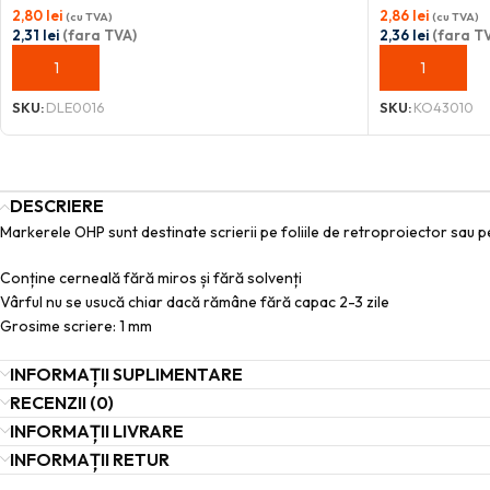
2,80
lei
2,86
lei
(cu TVA)
(cu TVA)
2,31
lei
(fara TVA)
2,36
lei
(fara T
ADAUGĂ ÎN COȘ
ADAUGĂ ÎN C
SKU:
DLE0016
SKU:
KO43010
DESCRIERE
Markerele OHP sunt destinate scrierii pe foliile de retroproiector sau pe
Conține cerneală fără miros și fără solvenți
Vârful nu se usucă chiar dacă rămâne fără capac 2-3 zile
Grosime scriere: 1 mm
INFORMAȚII SUPLIMENTARE
RECENZII (0)
INFORMAȚII LIVRARE
INFORMAȚII RETUR