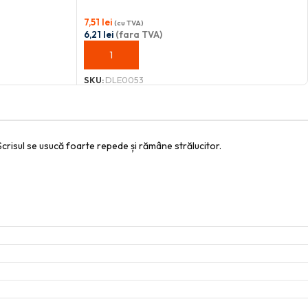
7,51
lei
(cu TVA)
6,21
lei
(fara TVA)
ADAUGĂ ÎN COȘ
SKU:
DLE0053
 Scrisul se usucă foarte repede și rămâne strălucitor.