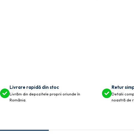
Livrare rapidă din stoc
Retur simp
Livrăm din depozitele proprii oriunde în
Detalii compl
România.
noastră de r