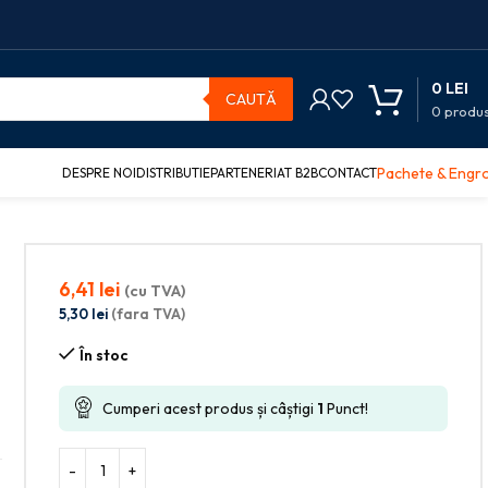
0
LEI
CAUTĂ
0
produ
Pachete & Engr
DESPRE NOI
DISTRIBUTIE
PARTENERIAT B2B
CONTACT
6,41
lei
(cu TVA)
5,30
lei
(fara TVA)
În stoc
Cumperi acest produs și câștigi
1
Punct!