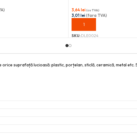
VA)
3,64
lei
(cu TVA)
3,01
lei
(fara TVA)
OȘ
ADAUGĂ ÎN COȘ
SKU:
DLE0024
 orice suprafață lucioasă: plastic, porțelan, sticlă, ceramică, metal etc.