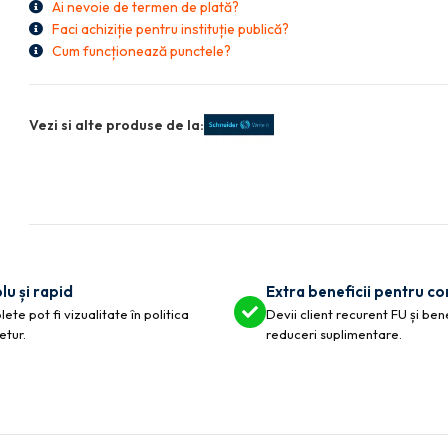
Ai nevoie de termen de plată?
Faci achiziție pentru instituție publică?
Cum funcționează punctele?
Vezi si alte produse de la:
lu și rapid
Extra beneficii pentru c
ete pot fi vizualitate în politica
Devii client recurent FU și ben
etur.
reduceri suplimentare.