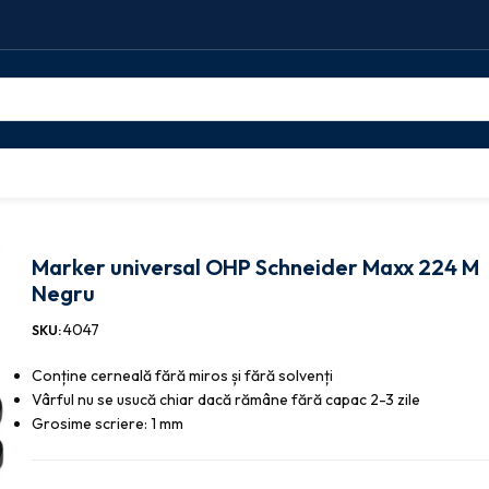
r universal OHP Schneider Maxx 224 M Negru
Marker universal OHP Schneider Maxx 224 M
Negru
4047
SKU:
Conține cerneală fără miros și fără solvenți
Vârful nu se usucă chiar dacă rămâne fără capac 2-3 zile
Grosime scriere: 1 mm