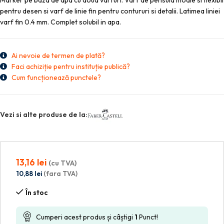
Marker pe baza de apa cu doua varfuri. Varf de pensula moale si flexibil
pentru desen si varf de linie fin pentru contururi si detalii. Latimea liniei
varf fin 0.4 mm. Complet solubil in apa.
Ai nevoie de termen de plată?
Faci achiziție pentru instituție publică?
Cum funcționează punctele?
Vezi si alte produse de la:
13,16
lei
(cu TVA)
10,88
lei
(fara TVA)
În stoc
Cumperi acest produs și câștigi
1
Punct!