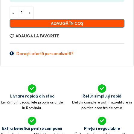
ADAUGĂ ÎN COȘ
ADAUGĂ LA FAVORITE
Dorești ofertă personalizată?
Livrare rapidă din stoc
Retur simplu și rapid
Livrăm din depozitele proprii oriunde
Detalii complete pot fi vizualitate în
în România.
politica noastră de retur.
Extra beneficii pentru companii
Prețuri negociabile