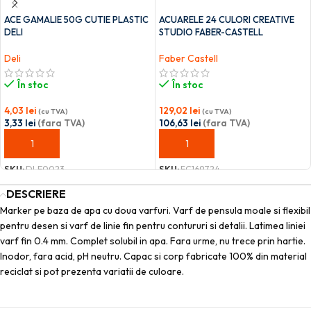
ACE GAMALIE 50G CUTIE PLASTIC
ACUARELE 24 CULORI CREATIVE
DELI
STUDIO FABER-CASTELL
Deli
Faber Castell
În stoc
În stoc
4,03
lei
129,02
lei
(cu TVA)
(cu TVA)
3,33
lei
(fara TVA)
106,63
lei
(fara TVA)
ADAUGĂ ÎN COȘ
ADAUGĂ ÎN COȘ
SKU:
DLE0023
SKU:
FC169724
DESCRIERE
Marker pe baza de apa cu doua varfuri. Varf de pensula moale si flexibil
pentru desen si varf de linie fin pentru contururi si detalii. Latimea liniei
varf fin 0.4 mm. Complet solubil in apa. Fara urme, nu trece prin hartie.
Inodor, fara acid, pH neutru. Capac si corp fabricate 100% din material
reciclat si pot prezenta variatii de culoare.