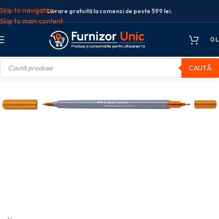
Skip to navigation
Livrare gratuită la comenzi de peste 599 lei.
Skip to main content
0
L
CAUTĂ
 SOLUBIL 2 CAPETE GOLDFABER OCRU DESCHIS 183 FABER-CASTELL