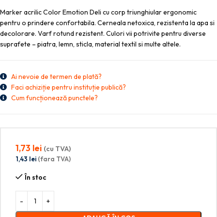
Marker acrilic Color Emotion Deli cu corp triunghiular ergonomic
pentru o prindere confortabila. Cerneala netoxica, rezistenta la apa si
decolorare. Varf rotund rezistent. Culori vii potrivite pentru diverse
suprafete – piatra, lemn, sticla, material textil si multe altele.
Ai nevoie de termen de plată?
Faci achiziție pentru instituție publică?
Cum funcționează punctele?
1,73
lei
(cu TVA)
1,43
lei
(fara TVA)
În stoc