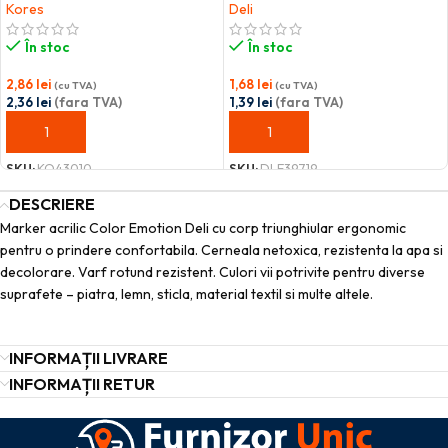
Kores
Deli
În stoc
În stoc
2,86
lei
1,68
lei
(cu TVA)
(cu TVA)
2,36
lei
(fara TVA)
1,39
lei
(fara TVA)
ADAUGĂ ÎN COȘ
ADAUGĂ ÎN COȘ
SKU:
KO43010
SKU:
DLE39719
DESCRIERE
Marker acrilic Color Emotion Deli cu corp triunghiular ergonomic
pentru o prindere confortabila. Cerneala netoxica, rezistenta la apa si
decolorare. Varf rotund rezistent. Culori vii potrivite pentru diverse
suprafete – piatra, lemn, sticla, material textil si multe altele.
INFORMAȚII LIVRARE
INFORMAȚII RETUR