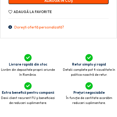
ADAUGĂ ÎN COȘ
ADAUGĂ LA FAVORITE
Dorești ofertă personalizată?
Livrare rapidă din stoc
Retur simplu și rapid
Livrăm din depozitele proprii oriunde
Detalii complete pot fi vizualitate în
în România.
politica noastră de retur.
Extra beneficii pentru companii
Prețuri negociabile
Devii client recurent FU și beneficiezi
În funcție de cantitate acordăm
de reduceri suplimentare.
reduceri suplimentare.