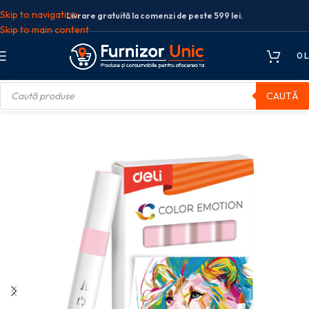
Skip to navigation
Livrare gratuită la comenzi de peste 599 lei.
Skip to main content
0
L
CAUTĂ
re
Markere acrilice
MARKER ACRILIC ROZ PAL COLOR EMOTION DELI