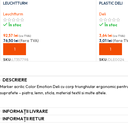
LEUCHTTURM
PLASTIC DELI
Leuchtturm
Deli
În stoc
În stoc
92,57
lei
3,64
lei
(cu TVA)
(cu TVA)
76,50
lei
(fara TVA)
3,01
lei
(fara TV
ADAUGĂ ÎN COȘ
ADAUGĂ ÎN C
SKU:
LT357798
SKU:
DLE0024
DESCRIERE
Marker acrilic Color Emotion Deli cu corp triunghiular ergonomic pentru 
suprafete – piatra, lemn, sticla, material textil si multe altele.
INFORMAȚII LIVRARE
INFORMAȚII RETUR