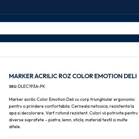
C ROZ COLOR EMOTION DELI
MARKER ACRILIC ROZ COLOR EMOTION DELI
DLEC193A-PK
SKU:
Marker acrilic Color Emotion Deli cu corp triunghiular ergonomic
pentru o prindere confortabila. Cerneala netoxica, rezistenta la
apa si decolorare. Varf rotund rezistent. Culori vii potrivite pentru
diverse suprafete – piatra, lemn, sticla, material textil si multe
altele.