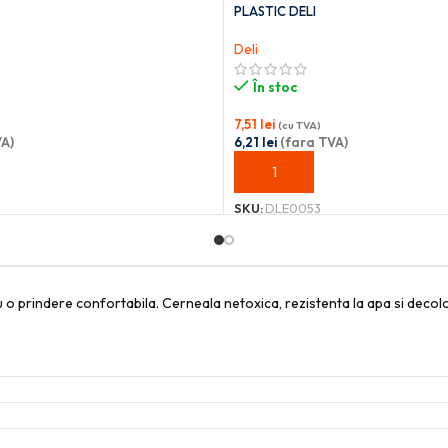
PLASTIC DELI
Deli
În stoc
7,51
lei
(cu TVA)
A)
6,21
lei
(fara TVA)
OȘ
ADAUGĂ ÎN COȘ
SKU:
DLE0053
o prindere confortabila. Cerneala netoxica, rezistenta la apa si decolor