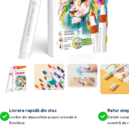
Livrare rapidă din stoc
Retur simp
Livrăm din depozitele proprii oriunde în
Detalii compl
România.
noastră de r