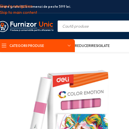
Skip to navigation
ivrare gratuită la comenzi de peste 599 lei.
Skip to main content
CATEGORII PRODUSE
REDUCERI
RESIGILATE
Prima pagină
Arta si grafica
Markere
Markere acrilice
MARKER ACRILI