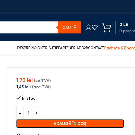
0
LEI
CAUTĂ
0
produ
Pachete & Engr
DESPRE NOI
DISTRIBUTIE
PARTENERIAT B2B
CONTACT
1,73
lei
(cu TVA)
1,43
lei
(fara TVA)
În stoc
ADAUGĂ ÎN COȘ