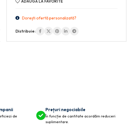
ADAUGĂ LA FAVORITE
Dorești ofertă personalizată?
Distribuie:
ompanii
Prețuri negociabile
eficiezi de
În funcție de cantitate acordăm reduceri
suplimentare.