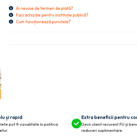
Ai nevoie de termen de plată?
Faci achiziție pentru instituție publică?
Cum funcționează punctele?
lu și rapid
Extra beneficii pentru c
ete pot fi vizualitate în politica
Devii client recurent FU și ben
etur.
reduceri suplimentare.