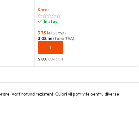
Kores
În stoc
3,73
lei
(cu TVA)
3,08
lei
(fara TVA)
ADAUGĂ ÎN COȘ
SKU:
KO43011
are. Varf rotund rezistent. Culori vii potrivite pentru diverse