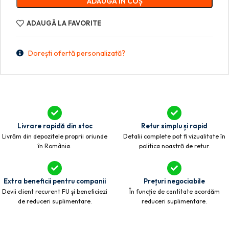
ADAUGĂ ÎN COȘ
ADAUGĂ LA FAVORITE
Dorești ofertă personalizată?
Livrare rapidă din stoc
Retur simplu și rapid
Livrăm din depozitele proprii oriunde
Detalii complete pot fi vizualitate în
în România.
politica noastră de retur.
Extra beneficii pentru companii
Prețuri negociabile
Devii client recurent FU și beneficiezi
În funcție de cantitate acordăm
de reduceri suplimentare.
reduceri suplimentare.