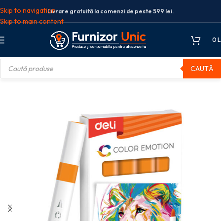
Skip to navigation
Livrare gratuită la comenzi de peste 599 lei.
Skip to main content
0
L
CAUTĂ
rkere acrilice
MARKER ACRILIC PORTOCALIU COLOR EMOTION DELI