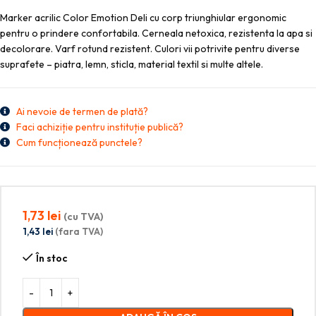
Marker acrilic Color Emotion Deli cu corp triunghiular ergonomic
pentru o prindere confortabila. Cerneala netoxica, rezistenta la apa si
decolorare. Varf rotund rezistent. Culori vii potrivite pentru diverse
suprafete – piatra, lemn, sticla, material textil si multe altele.
Ai nevoie de termen de plată?
Faci achiziție pentru instituție publică?
Cum funcționează punctele?
1,73
lei
(cu TVA)
1,43
lei
(fara TVA)
În stoc