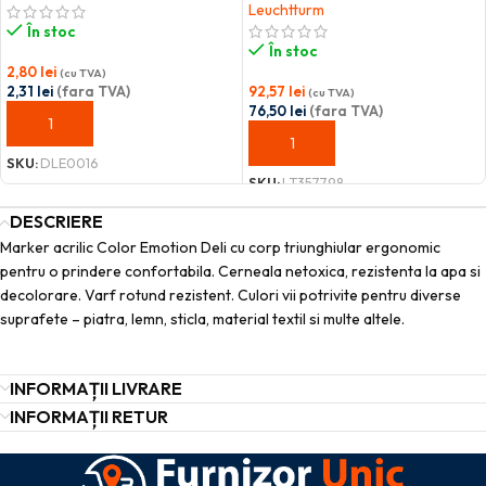
Leuchtturm
În stoc
În stoc
2,80
lei
(cu TVA)
2,31
lei
(fara TVA)
92,57
lei
(cu TVA)
76,50
lei
(fara TVA)
ADAUGĂ ÎN COȘ
ADAUGĂ ÎN COȘ
SKU:
DLE0016
SKU:
LT357798
DESCRIERE
Marker acrilic Color Emotion Deli cu corp triunghiular ergonomic
pentru o prindere confortabila. Cerneala netoxica, rezistenta la apa si
decolorare. Varf rotund rezistent. Culori vii potrivite pentru diverse
suprafete – piatra, lemn, sticla, material textil si multe altele.
INFORMAȚII LIVRARE
INFORMAȚII RETUR