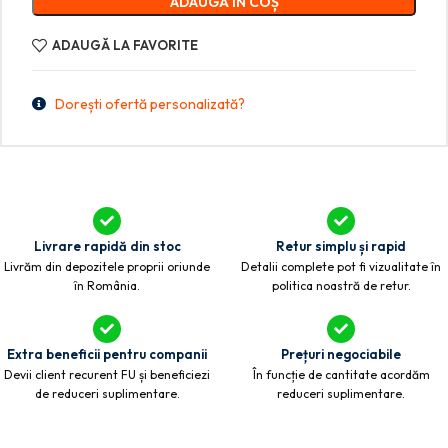
ADAUGĂ ÎN COȘ
ADAUGĂ LA FAVORITE
Dorești ofertă personalizată?
Livrare rapidă din stoc
Retur simplu și rapid
Livrăm din depozitele proprii oriunde
Detalii complete pot fi vizualitate în
în România.
politica noastră de retur.
Extra beneficii pentru companii
Prețuri negociabile
Devii client recurent FU și beneficiezi
În funcție de cantitate acordăm
de reduceri suplimentare.
reduceri suplimentare.