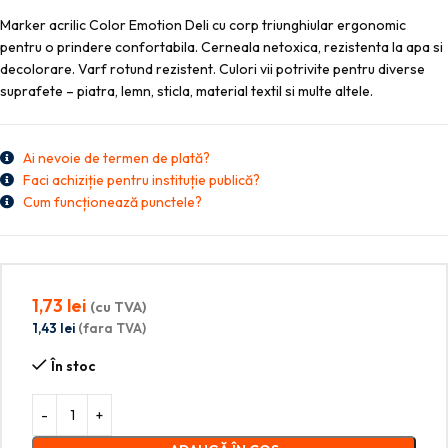
Marker acrilic Color Emotion Deli cu corp triunghiular ergonomic
pentru o prindere confortabila. Cerneala netoxica, rezistenta la apa si
decolorare. Varf rotund rezistent. Culori vii potrivite pentru diverse
suprafete – piatra, lemn, sticla, material textil si multe altele.
Ai nevoie de termen de plată?
Faci achiziție pentru instituție publică?
Cum funcționează punctele?
1,73
lei
(cu TVA)
1,43
lei
(fara TVA)
În stoc