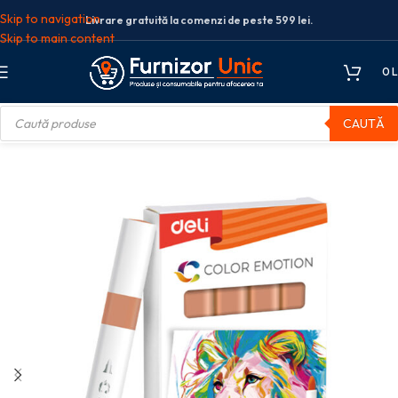
Skip to navigation
Livrare gratuită la comenzi de peste 599 lei.
Skip to main content
0
L
CAUTĂ
ere acrilice
MARKER ACRILIC MARO DESCHIS COLOR EMOTION DELI