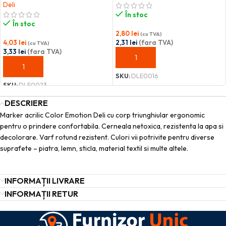
Deli
În stoc
În stoc
2,80
lei
(cu TVA)
4,03
lei
2,31
lei
(fara TVA)
(cu TVA)
3,33
lei
(fara TVA)
ADAUGĂ ÎN COȘ
ADAUGĂ ÎN COȘ
SKU:
DLE0016
SKU:
DLE0023
DESCRIERE
Marker acrilic Color Emotion Deli cu corp triunghiular ergonomic
pentru o prindere confortabila. Cerneala netoxica, rezistenta la apa si
decolorare. Varf rotund rezistent. Culori vii potrivite pentru diverse
suprafete – piatra, lemn, sticla, material textil si multe altele.
INFORMAȚII LIVRARE
INFORMAȚII RETUR