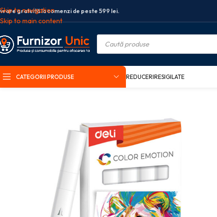
Skip to navigation
ivrare gratuită la comenzi de peste 599 lei.
Skip to main content
CATEGORII PRODUSE
REDUCERI
RESIGILATE
Prima pagină
Arta si grafica
Markere
Markere acrilice
MARKER ACRILI