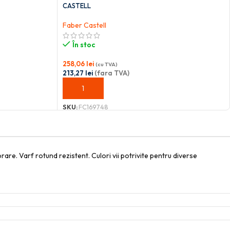
CASTELL
Faber Castell
În stoc
258,06
lei
(cu TVA)
213,27
lei
(fara TVA)
ADAUGĂ ÎN COȘ
SKU:
FC169748
are. Varf rotund rezistent. Culori vii potrivite pentru diverse