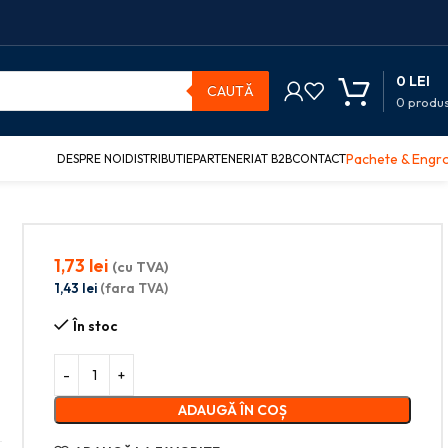
0
LEI
CAUTĂ
0
produ
Pachete & Engr
DESPRE NOI
DISTRIBUTIE
PARTENERIAT B2B
CONTACT
1,73
lei
(cu TVA)
1,43
lei
(fara TVA)
În stoc
ADAUGĂ ÎN COȘ