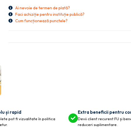
Ai nevoie de termen de plată?
Faci achiziție pentru instituție publică?
Cum funcționează punctele?
lu și rapid
Extra beneficii pentru c
ete pot fi vizualitate în politica
Devii client recurent FU și ben
etur.
reduceri suplimentare.