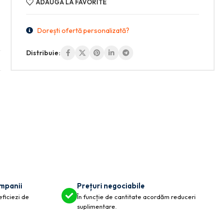
ADAUGĂ LA FAVORITE
Dorești ofertă personalizată?
Distribuie:
ompanii
Prețuri negociabile
eficiezi de
În funcție de cantitate acordăm reduceri
suplimentare.