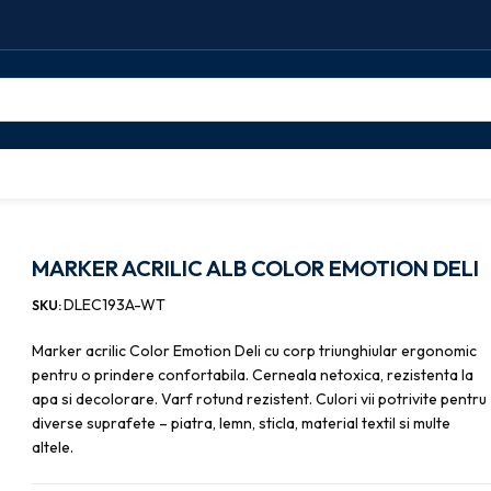
C ALB COLOR EMOTION DELI
MARKER ACRILIC ALB COLOR EMOTION DELI
DLEC193A-WT
SKU:
Marker acrilic Color Emotion Deli cu corp triunghiular ergonomic
pentru o prindere confortabila. Cerneala netoxica, rezistenta la
apa si decolorare. Varf rotund rezistent. Culori vii potrivite pentru
diverse suprafete – piatra, lemn, sticla, material textil si multe
altele.