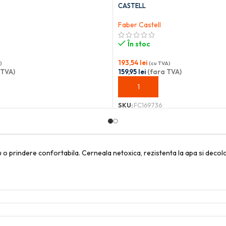
CASTELL
Faber Castell
În stoc
193,54
lei
)
(cu TVA)
 TVA)
159,95
lei
(fara TVA)
OȘ
ADAUGĂ ÎN COȘ
SKU:
FC169736
o prindere confortabila. Cerneala netoxica, rezistenta la apa si decolor