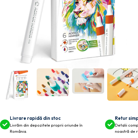
Livrare rapidă din stoc
Retur simp
Livrăm din depozitele proprii oriunde în
Detalii compl
România.
noastră de r