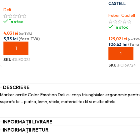
CASTELL
Deli
Faber Castell
În stoc
În stoc
4,03
lei
(cu TVA)
3,33
lei
(fara TVA)
129,02
lei
(cu TVA
106,63
lei
(fara
ADAUGĂ ÎN COȘ
ADAUGĂ ÎN C
SKU:
DLE0023
SKU:
FC169724
DESCRIERE
Marker acrilic Color Emotion Deli cu corp triunghiular ergonomic pentru 
suprafete – piatra, lemn, sticla, material textil si multe altele.
INFORMAȚII LIVRARE
INFORMAȚII RETUR