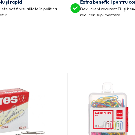
lu și rapid
Extra beneficii pentru c
ete pot fi vizualitate în politica
Devii client recurent FU și ben
etur.
reduceri suplimentare.