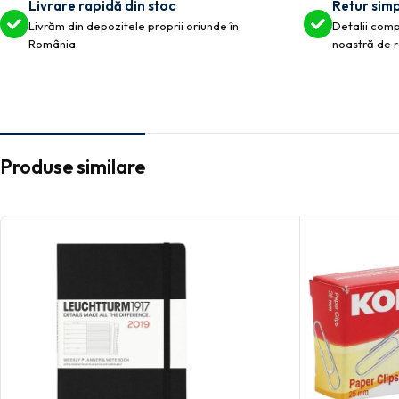
Livrare rapidă din stoc
Retur simp
Livrăm din depozitele proprii oriunde în
Detalii compl
România.
noastră de r
Produse similare