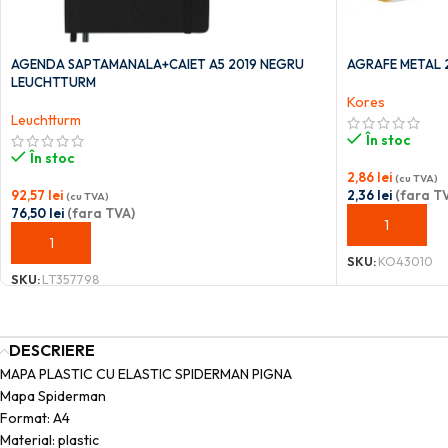
AGENDA SAPTAMANALA+CAIET A5 2019 NEGRU
AGRAFE METAL 
LEUCHTTURM
Kores
Leuchtturm
În stoc
În stoc
2,86
lei
(cu TVA)
92,57
lei
2,36
lei
(fara T
(cu TVA)
76,50
lei
(fara TVA)
ADAUGĂ ÎN C
ADAUGĂ ÎN COȘ
SKU:
KO43010
SKU:
LT357798
DESCRIERE
MAPA PLASTIC CU ELASTIC SPIDERMAN PIGNA
Mapa Spiderman
Format: A4
Material: plastic