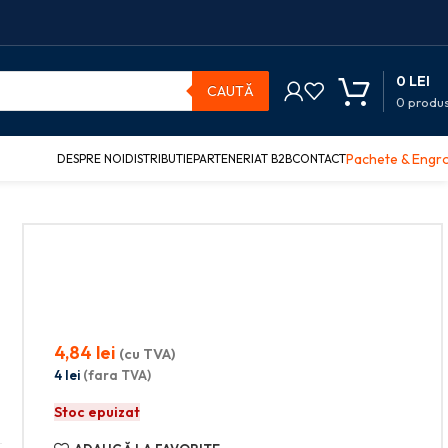
0
LEI
CAUTĂ
0
produ
Pachete & Engr
DESPRE NOI
DISTRIBUTIE
PARTENERIAT B2B
CONTACT
4,84
lei
(cu TVA)
4
lei
(fara TVA)
Stoc epuizat