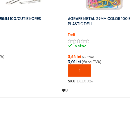
25MM 100/CUTIE KORES
AGRAFE METAL 29MM COLOR 100 
PLASTIC DELI
Deli
În stoc
VA)
3,64
lei
(cu TVA)
3,01
lei
(fara TVA)
OȘ
ADAUGĂ ÎN COȘ
SKU:
DLE0024