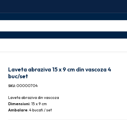
aveta abraziva 15 x 9 cm din vascoza 4 buc/set
Laveta abraziva 15 x 9 cm din vascoza 4
buc/set
00000704
SKU:
Laveta abraziva din vascoza
Dimensiuni
: 15 x 9 cm
Ambalare
: 4 bucati / set