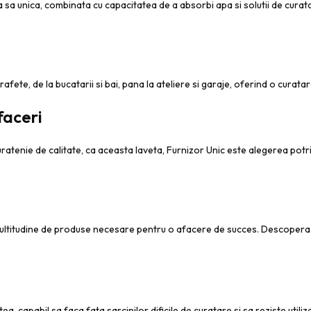
 sa unica, combinata cu capacitatea de a absorbi apa si solutii de curata
afete, de la bucatarii si bai, pana la ateliere si garaje, oferind o curata
faceri
atenie de calitate, ca aceasta laveta, Furnizor Unic este alegerea potriv
multitudine de produse necesare pentru o afacere de succes. Descopera 
ea, capabil sa faca fata sarcinilor dificile de curatare si sa reziste util