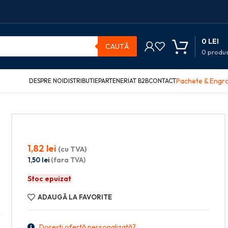
0
LEI
CAUTĂ
0
produ
Pachete & Engr
DESPRE NOI
DISTRIBUTIE
PARTENERIAT B2B
CONTACT
1,82
lei
(cu TVA)
1,50
lei
(fara TVA)
Stoc epuizat
ADAUGĂ LA FAVORITE
Dorești ofertă personalizată?