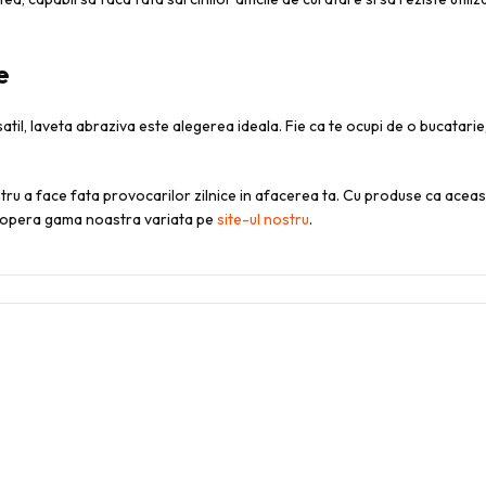
e
satil, laveta abraziva este alegerea ideala. Fie ca te ocupi de o bucatarie,
tru a face fata provocarilor zilnice in afacerea ta. Cu produse ca aceast
scopera gama noastra variata pe
site-ul nostru
.
ASISTENȚĂ
LEGAL
Despre noi
Politica de confidentialitate
Plati securizate
Termeni si conditii