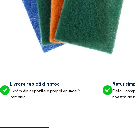
Livrare rapidă din stoc
Retur simp
Livrăm din depozitele proprii oriunde în
Detalii compl
România.
noastră de r