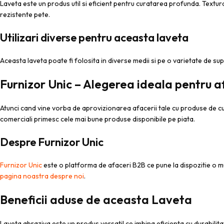
Laveta este un produs util si eficient pentru curatarea profunda. Textura
rezistente pete.
Utilizari diverse pentru aceasta laveta
Aceasta laveta poate fi folosita in diverse medii si pe o varietate de supr
Furnizor Unic – Alegerea ideala pentru a
Atunci cand vine vorba de aprovizionarea afacerii tale cu produse de cur
comerciali primesc cele mai bune produse disponibile pe piata.
Despre Furnizor Unic
Furnizor Unic
este o platforma de afaceri B2B ce pune la dispozitie o 
pagina noastra despre noi
.
Beneficii aduse de aceasta Laveta
Laveta abraziva este un produs versatil ce imbina eficienta cu durabilitat