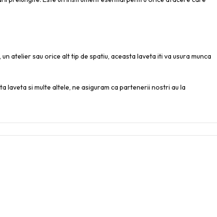
 un atelier sau orice alt tip de spatiu, aceasta laveta iti va usura munca
a laveta si multe altele, ne asiguram ca partenerii nostri au la
UTILE
Certificare ISO 9001
Certificare ISO 14001