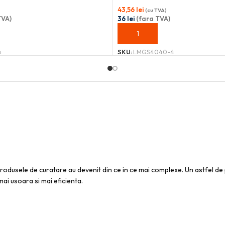
43,56
lei
(cu TVA)
TVA)
36
lei
(fara TVA)
OȘ
ADAUGĂ ÎN COȘ
4
SKU:
LMGS4040-4
u produsele de curatare au devenit din ce in ce mai complexe. Un astfel d
ai usoara si mai eficienta.