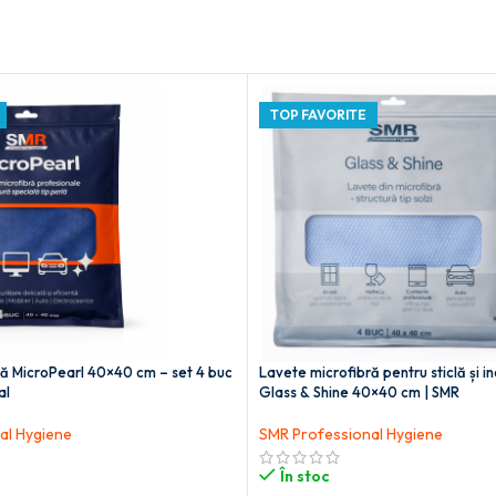
TOP FAVORITE
ră MicroPearl 40×40 cm – set 4 buc
Lavete microfibră pentru sticlă și i
al
Glass & Shine 40×40 cm | SMR
al Hygiene
SMR Professional Hygiene
În stoc