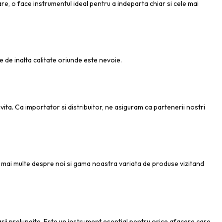
re, o face instrumentul ideal pentru a indeparta chiar si cele mai
re de inalta calitate oriunde este nevoie.
ita. Ca importator si distribuitor, ne asiguram ca partenerii nostri
mai multe despre noi si gama noastra variata de produse vizitand
izarii prelungite. Este un instrument esential pentru orice afacere care