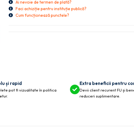
Ai nevoie de termen de plată?
Faci achiziție pentru instituție publică?
Cum funcționează punctele?
lu și rapid
Extra beneficii pentru c
ete pot fi vizualitate în politica
Devii client recurent FU și ben
etur.
reduceri suplimentare.