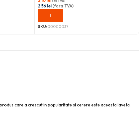
3,10
lei
(cu TVA)
2,56
lei
(fara TVA)
ADAUGĂ ÎN COȘ
SKU:
00000037
e produs care a crescut in popularitate si cerere este aceasta laveta,