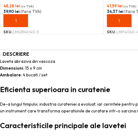
48,28
lei
41,59
lei
(cu TVA)
(cu TVA)
39,90
lei
(fara TVA)
34,37
lei
(fara 
ADAUGĂ ÎN COȘ
ADAUGĂ ÎN C
SKU:
LMGRI4040-5
SKU:
LMP4040-
DESCRIERE
Laveta abraziva din vascoza
Dimensiuni
: 15 x 9 cm
Ambalare
: 4 bucati / set
Eficienta superioara in curatenie
De-a lungul timpului, industria curateniei a evoluat, iar cerintele pentr
un instrument care transforma operatiunile de curatare intr-o sarcina m
Caracteristicile principale ale lavetei