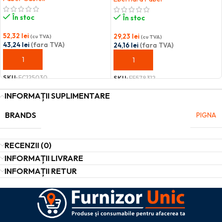
În stoc
În stoc
52,32
lei
29,23
lei
(cu TVA)
(cu TVA)
43,24
lei
(fara TVA)
24,16
lei
(fara TVA)
ADAUGĂ ÎN COȘ
ADAUGĂ ÎN COȘ
SKU:
FC125030
SKU:
EF578312
INFORMAȚII SUPLIMENTARE
BRANDS
PIGNA
RECENZII (0)
INFORMAȚII LIVRARE
INFORMAȚII RETUR