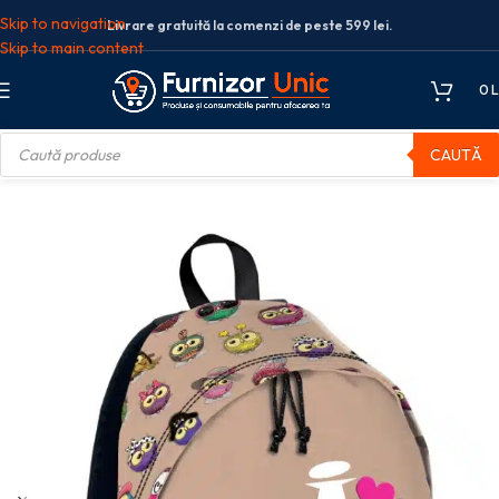
Skip to navigation
Livrare gratuită la comenzi de peste 599 lei.
Skip to main content
0
L
CAUTĂ
olare
Ghiozdane
GHIOZDAN TIP RUCSAC BUFNITE BEJ-MARO PIGNA